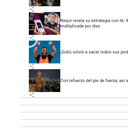
share
Nequi revela su estrategia con IA:
multiplicada por diez
share
¡Gokú volvió a sacar todos sus po
share
Con refuerzo del pie de fuerza, así 
share