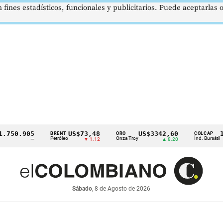
 fines estadísticos, funcionales y publicitarios. Puede aceptarlas
.905
US$73,48
US$3342,60
1621,
BRENT
ORO
COLCAP
Petróleo
Onza Troy
Índ. Bursátil
—
▼ 1.12
▲ 8.20
Sábado
, 8 de Agosto de 2026