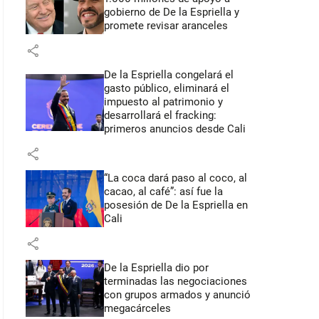
gobierno de De la Espriella y
promete revisar aranceles
share
De la Espriella congelará el
gasto público, eliminará el
impuesto al patrimonio y
desarrollará el fracking:
primeros anuncios desde Cali
share
“La coca dará paso al coco, al
cacao, al café”: así fue la
posesión de De la Espriella en
Cali
share
De la Espriella dio por
terminadas las negociaciones
con grupos armados y anunció
megacárceles