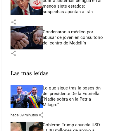
contra sistemas de agua en al
menos siete estados;
sospechas apuntan a Irán
share
Condenaron a médico por
abusar de joven en consultorio
del centro de Medellín
share
Las más leídas
Lo que sigue tras la posesión
del presidente De la Espriella:
“Nadie sobra en la Patria
Milagro”
share
hace 39 minutos
Gobierno Trump anuncia USD
1.000 millones de apoyo a