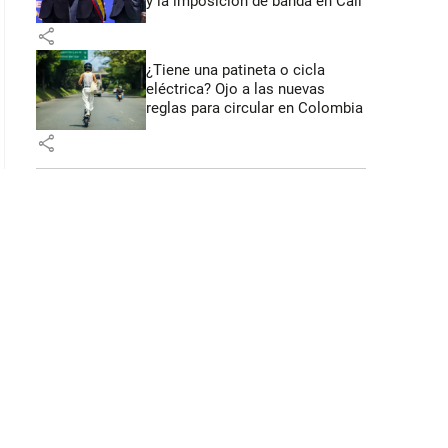
y la imposición de banda en Cali
share
¿Tiene una patineta o cicla
eléctrica? Ojo a las nuevas
reglas para circular en Colombia
share