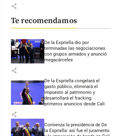
share
Te recomendamos
De la Espriella dio por
terminadas las negociaciones
con grupos armados y anunció
megacárceles
share
De la Espriella congelará el
gasto público, eliminará el
impuesto al patrimonio y
desarrollará el fracking:
primeros anuncios desde Cali
share
Comienza la presidencia de De
la Espriella: así fue el juramento