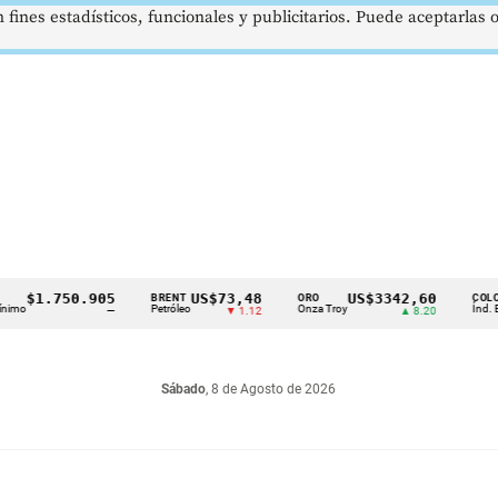
 fines estadísticos, funcionales y publicitarios. Puede aceptarlas
1.750.905
US$73,48
US$3342,60
BRENT
ORO
COLCAP
Petróleo
Onza Troy
Índ. Bursátil
—
▼ 1.12
▲ 8.20
Sábado
, 8 de Agosto de 2026