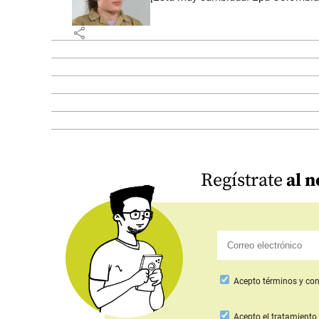
share
Regístrate
al n
Acepto
términos y con
Acepto
el tratamiento 