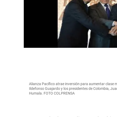
Alianza Pacífico atrae inversión para aumentar clase m
Ildefonso Guajardo y los presidentes de Colombia, Juan
Humala. FOTO COLPRENSA