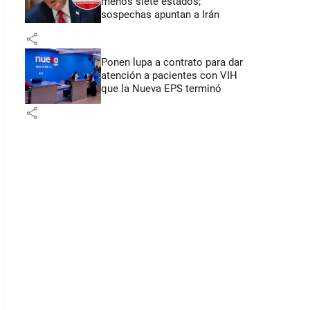
menos siete estados;
sospechas apuntan a Irán
share
Ponen lupa a contrato para dar
atención a pacientes con VIH
que la Nueva EPS terminó
share