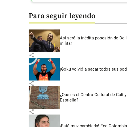
Para seguir leyendo
Así será la inédita posesión de De 
militar
share
¡Gokú volvió a sacar todos sus po
share
¿Qué es el Centro Cultural de Cali
Espriella?
share
¡Está muy cambiada! Epa Colombia 