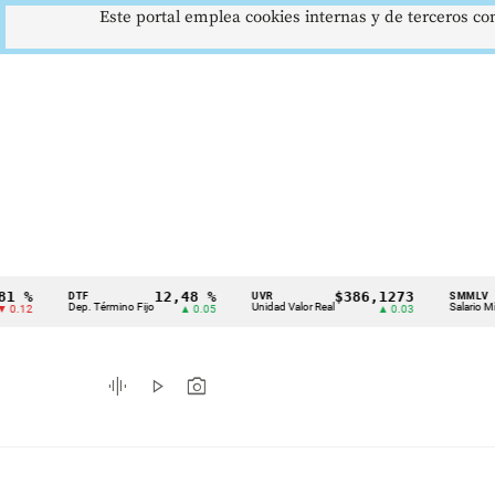
Este portal emplea cookies internas y de terceros con
12,48 %
$386,1273
$
DTF
UVR
SMMLV
Cintillo
Dep. Término Fijo
Unidad Valor Real
Salario Mínimo
▲ 0.05
▲ 0.03
de
indicadores
graphic_eq
play_arrow
photo_camera
económicos
Colombia