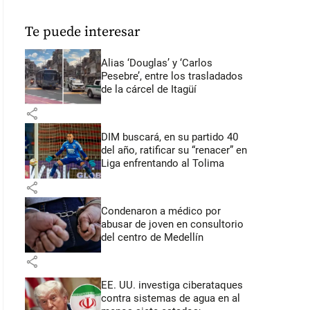
Te puede interesar
Alias ‘Douglas’ y ‘Carlos
Pesebre’, entre los trasladados
de la cárcel de Itagüí
share
DIM buscará, en su partido 40
del año, ratificar su “renacer” en
Liga enfrentando al Tolima
share
Condenaron a médico por
abusar de joven en consultorio
del centro de Medellín
share
EE. UU. investiga ciberataques
contra sistemas de agua en al