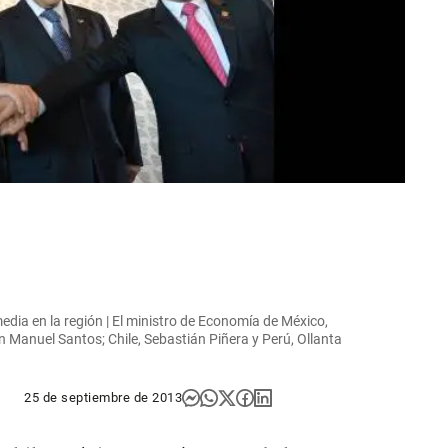
edia en la región | El ministro de Economía de México,
 Manuel Santos; Chile, Sebastián Piñera y Perú, Ollanta
25 de septiembre de 2013