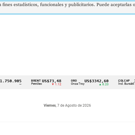
 fines estadísticos, funcionales y publicitarios. Puede aceptarlas
50.905
US$73,48
US$3342,60
1621
BRENT
ORO
COLCAP
Petróleo
Onza Troy
Índ. Bursátil
—
▼ 1.12
▲ 8.20
Viernes
, 7 de Agosto de 2026