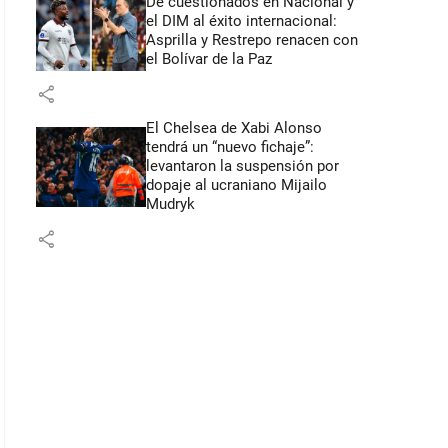
De cuestionados en Nacional y
el DIM al éxito internacional:
Asprilla y Restrepo renacen con
el Bolívar de la Paz
share
El Chelsea de Xabi Alonso
tendrá un “nuevo fichaje”:
levantaron la suspensión por
dopaje al ucraniano Mijailo
Mudryk
share