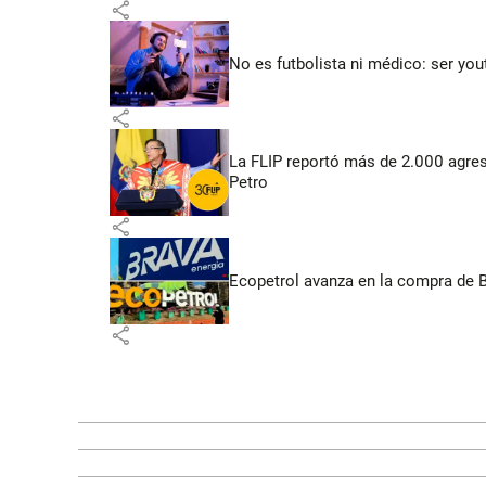
share
No es futbolista ni médico: ser yo
share
La FLIP reportó más de 2.000 agres
Petro
share
Ecopetrol avanza en la compra de B
share