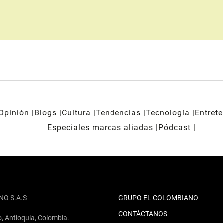
Opinión
Blogs
Cultura
Tendencias
Tecnología
Entret
Especiales marcas aliadas
Pódcast
NO S.A.S
GRUPO EL COLOMBIANO
CONTÁCTANOS
o, Antioquia, Colombia.