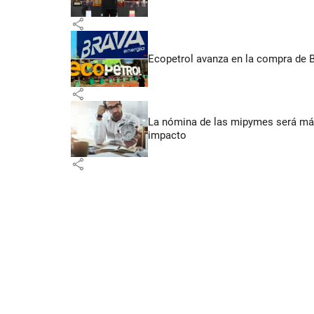
share
Ecopetrol avanza en la compra de B
share
La nómina de las mipymes será más
impacto
share