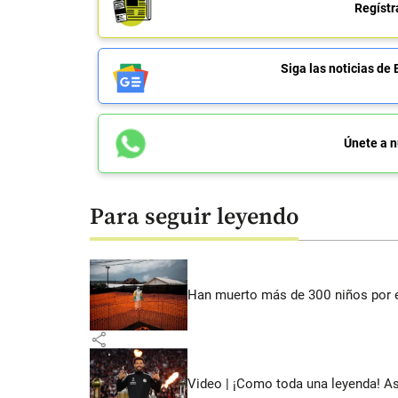
Regístr
Siga las noticias 
Únete a n
Para seguir leyendo
Han muerto más de 300 niños por 
share
Video | ¡Como toda una leyenda! As