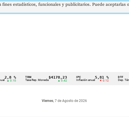
 fines estadísticos, funcionales y publicitarios. Puede aceptarlas
,8 %
$4178,23
5,81 %
TRM
IPC
DTF
Tasa Rep. Moneda
Inflación anual
Dep. Término F
 0.10
▲ 0.42
▼ 0.12
Viernes
, 7 de Agosto de 2026