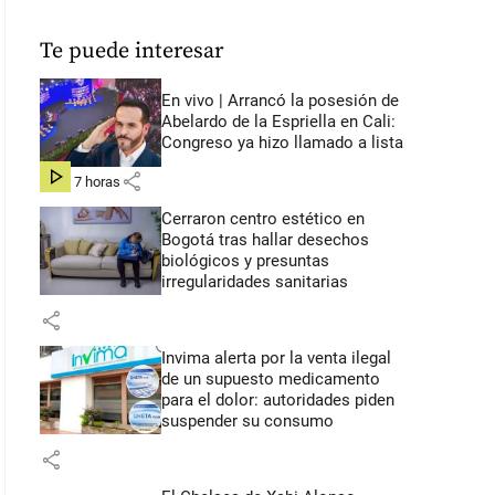
Te puede interesar
En vivo | Arrancó la posesión de
Abelardo de la Espriella en Cali:
Congreso ya hizo llamado a lista
share
hace 7 horas
Cerraron centro estético en
Bogotá tras hallar desechos
biológicos y presuntas
irregularidades sanitarias
share
Invima alerta por la venta ilegal
de un supuesto medicamento
para el dolor: autoridades piden
suspender su consumo
share