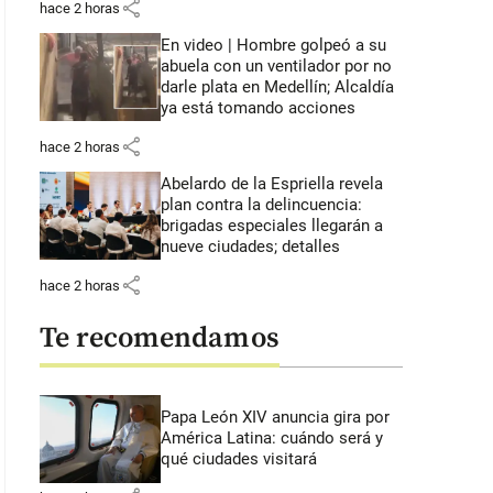
share
hace 2 horas
En video | Hombre golpeó a su
abuela con un ventilador por no
darle plata en Medellín; Alcaldía
ya está tomando acciones
share
hace 2 horas
Abelardo de la Espriella revela
plan contra la delincuencia:
brigadas especiales llegarán a
nueve ciudades; detalles
share
hace 2 horas
Te recomendamos
Papa León XIV anuncia gira por
América Latina: cuándo será y
qué ciudades visitará