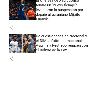
El Chelsea de Xabi Alonso
tendrá un “nuevo fichaje”:
levantaron la suspensión por
dopaje al ucraniano Mijailo
Mudryk
share
De cuestionados en Nacional y
el DIM al éxito internacional:
Asprilla y Restrepo renacen con
el Bolívar de la Paz
share