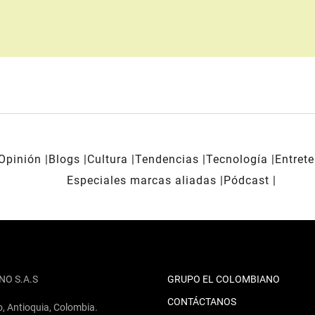
Opinión
Blogs
Cultura
Tendencias
Tecnología
Entret
Especiales marcas aliadas
Pódcast
NO S.A.S
GRUPO EL COLOMBIANO
CONTÁCTANOS
o, Antioquia, Colombia.