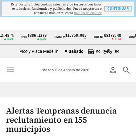
Este portal emplea cookies internas y de terceros con fines
estadísticos, funcionales y publicitarios. Puede aceptarlas o
CONTINUAR
consultar más en nuestra
politica de cookies
,48 %
$386,1273
$1.750.905
US$73,48
US
UVR
SMMLV
BRENT
ORO
Cintillo
▲ 0.05
▲ 0.03
—
▼ 1.12
de
Pico y Placa Medellín
Sabado
no
no
indicadores
económicos
menu
person
search
Sábado
, 8 de Agosto de 2026
Colombia
Alertas Tempranas denuncia
reclutamiento en 155
municipios