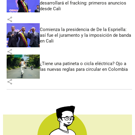
desarrollará el fracking: primeros anuncios
desde Cali
share
Comienza la presidencia de De la Espriella:
así fue el juramento y la imposición de banda
en Cali
share
¿Tiene una patineta o cicla eléctrica? Ojo a
las nuevas reglas para circular en Colombia
share