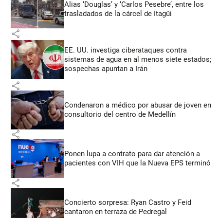
Alias ‘Douglas’ y ‘Carlos Pesebre’, entre los
trasladados de la cárcel de Itagüí
share
EE. UU. investiga ciberataques contra
sistemas de agua en al menos siete estados;
sospechas apuntan a Irán
share
Condenaron a médico por abusar de joven en
consultorio del centro de Medellín
share
Ponen lupa a contrato para dar atención a
pacientes con VIH que la Nueva EPS terminó
share
Concierto sorpresa: Ryan Castro y Feid
cantaron en terraza de Pedregal