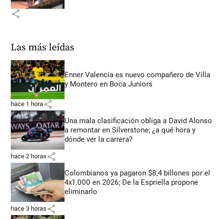
share
Las más leídas
Enner Valencia es nuevo compañero de Villa
y Montero en Boca Juniors
share
hace 1 hora
Una mala clasificación obliga a David Alonso
a remontar en Silverstone; ¿a qué hora y
dónde ver la carrera?
share
hace 2 horas
Colombianos ya pagaron $8,4 billones por el
4x1.000 en 2026; De la Espriella propone
eliminarlo
share
hace 3 horas