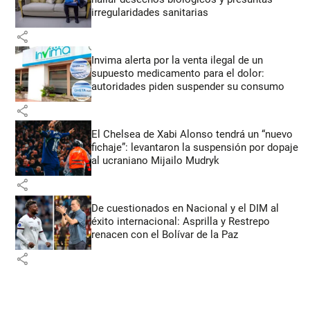
irregularidades sanitarias
share
Invima alerta por la venta ilegal de un
supuesto medicamento para el dolor:
autoridades piden suspender su consumo
share
El Chelsea de Xabi Alonso tendrá un “nuevo
fichaje”: levantaron la suspensión por dopaje
al ucraniano Mijailo Mudryk
share
De cuestionados en Nacional y el DIM al
éxito internacional: Asprilla y Restrepo
renacen con el Bolívar de la Paz
share