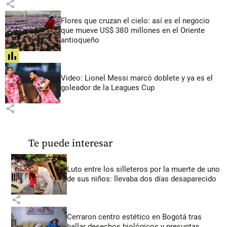
share
Flores que cruzan el cielo: así es el negocio
que mueve US$ 380 millones en el Oriente
antioqueño
share
Video: Lionel Messi marcó doblete y ya es el
goleador de la Leagues Cup
share
Te puede interesar
Luto entre los silleteros por la muerte de uno
de sus niños: llevaba dos días desaparecido
share
Cerraron centro estético en Bogotá tras
hallar desechos biológicos y presuntas