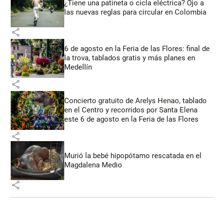
¿Tiene una patineta o cicla eléctrica? Ojo a
las nuevas reglas para circular en Colombia
share
6 de agosto en la Feria de las Flores: final de
la trova, tablados gratis y más planes en
Medellín
share
Concierto gratuito de Arelys Henao, tablado
en el Centro y recorridos por Santa Elena
este 6 de agosto en la Feria de las Flores
share
Murió la bebé hipopótamo rescatada en el
Magdalena Medio
share