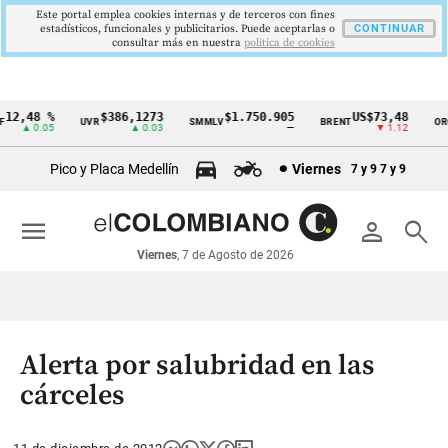
Este portal emplea cookies internas y de terceros con fines
estadísticos, funcionales y publicitarios. Puede aceptarlas o
CONTINUAR
consultar más en nuestra
politica de cookies
2,48 %
$386,1273
$1.750.905
US$73,48
UVR
SMMLV
BRENT
ORO
Cintillo
▲ 0.05
▲ 0.03
—
▼ 1.12
de
Pico y Placa Medellín
Viernes
7 y 9
7 y 9
indicadores
económicos
menu
person
search
Colombia
Viernes
, 7 de Agosto de 2026
Alerta por salubridad en las
cárceles