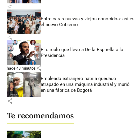
share
Entre caras nuevas y viejos conocidos: así es
el nuevo Gobierno
share
El círculo que llevó a De la Espriella a la
Presidencia
share
hace 43 minutos
Empleado extranjero habría quedado
atrapado en una máquina industrial y murió
en una fábrica de Bogotá
share
Te recomendamos