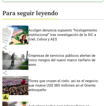
Para seguir leyendo
Acolgen denuncia supuesto “hostigamiento
institucional” tras investigación de la SIC a
Enel, Celsia y AES
share
Empresas de servicios públicos alertan de
cinco riesgos del nuevo marco tarifario de
aseo
share
Flores que cruzan el cielo: así es el negocio
que mueve US$ 380 millones en el Oriente
antioqueño
share