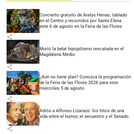
Concierto gratuito de Arelys Henao, tablado
en el Centro y recorridos por Santa Elena
este 6 de agosto en la Feria de las Flores
share
Murió la bebé hipopótamo rescatada en el
Magdalena Medio
share
¿Aún no tiene plan? Conozca la programación
de la Feria de las Flores 2026 para este
miércoles 5 de agosto
share
Adiós a Alfonso Lizarazo: los hitos de una
vida entre el humor, el secuestro y el Senado
share