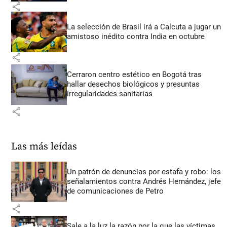
share
La selección de Brasil irá a Calcuta a jugar un
amistoso inédito contra India en octubre
share
Cerraron centro estético en Bogotá tras
hallar desechos biológicos y presuntas
irregularidades sanitarias
share
Las más leídas
Un patrón de denuncias por estafa y robo: los
señalamientos contra Andrés Hernández, jefe
de comunicaciones de Petro
share
Sale a la luz la razón por la que las víctimas