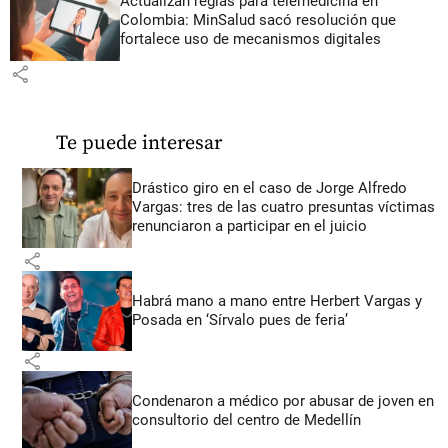
Actualizan reglas para telemedicina en
Colombia: MinSalud sacó resolución que
fortalece uso de mecanismos digitales
share
Te puede interesar
Drástico giro en el caso de Jorge Alfredo
Vargas: tres de las cuatro presuntas víctimas
renunciaron a participar en el juicio
share
Habrá mano a mano entre Herbert Vargas y
Posada en ‘Sírvalo pues de feria’
share
Condenaron a médico por abusar de joven en
consultorio del centro de Medellín