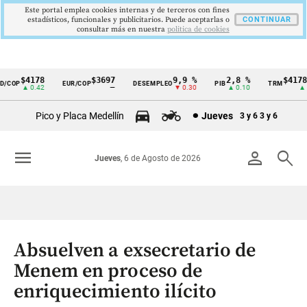
Este portal emplea cookies internas y de terceros con fines
estadísticos, funcionales y publicitarios. Puede aceptarlas o
CONTINUAR
consultar más en nuestra
politica de cookies
$4178
$3697
9,9 %
2,8 %
$4178,
COP
EUR/COP
DESEMPLEO
PIB
TRM
Cintillo
▲ 0.42
—
▼ 0.30
▲ 0.10
▲ 0.
de
Pico y Placa Medellín
Jueves
3 y 6
3 y 6
indicadores
económicos
menu
person
search
Jueves
, 6 de Agosto de 2026
Colombia
Absuelven a exsecretario de
Menem en proceso de
enriquecimiento ilícito