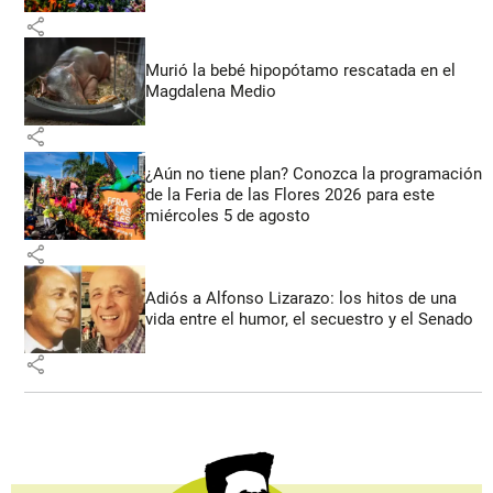
share
Murió la bebé hipopótamo rescatada en el
Magdalena Medio
share
¿Aún no tiene plan? Conozca la programación
de la Feria de las Flores 2026 para este
miércoles 5 de agosto
share
Adiós a Alfonso Lizarazo: los hitos de una
vida entre el humor, el secuestro y el Senado
share