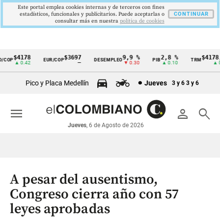
Este portal emplea cookies internas y de terceros con fines
estadísticos, funcionales y publicitarios. Puede aceptarlas o
CONTINUAR
consultar más en nuestra
politica de cookies
$4178
$3697
9,9 %
2,8 %
$4178,2
COP
EUR/COP
DESEMPLEO
PIB
TRM
Cintillo
▲ 0.42
—
▼ 0.30
▲ 0.10
▲ 0.4
de
Pico y Placa Medellín
Jueves
3 y 6
3 y 6
indicadores
económicos
menu
person
search
Colombia
Jueves
, 6 de Agosto de 2026
A pesar del ausentismo,
Congreso cierra año con 57
leyes aprobadas