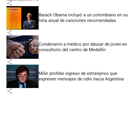
share
Barack Obama incluyó a un colombiano en su
lista anual de canciones recomendadas
share
Condenaron a médico por abusar de joven en
consultorio del centro de Medellín
share
Milei prohíbe ingreso de extranjeros que
expresen mensajes de odio hacia Argentina
share