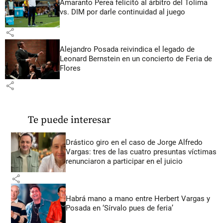
Amaranto Perea felicitó al árbitro del Tolima
vs. DIM por darle continuidad al juego
share
Alejandro Posada reivindica el legado de
Leonard Bernstein en un concierto de Feria de
Flores
share
Te puede interesar
Drástico giro en el caso de Jorge Alfredo
Vargas: tres de las cuatro presuntas víctimas
renunciaron a participar en el juicio
share
Habrá mano a mano entre Herbert Vargas y
Posada en ‘Sírvalo pues de feria’