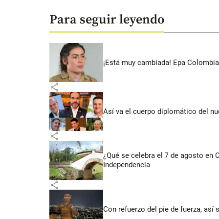
Para seguir leyendo
¡Está muy cambiada! Epa Colombia 
share
Así va el cuerpo diplomático del nu
share
¿Qué se celebra el 7 de agosto en
Independencia
share
Con refuerzo del pie de fuerza, así 