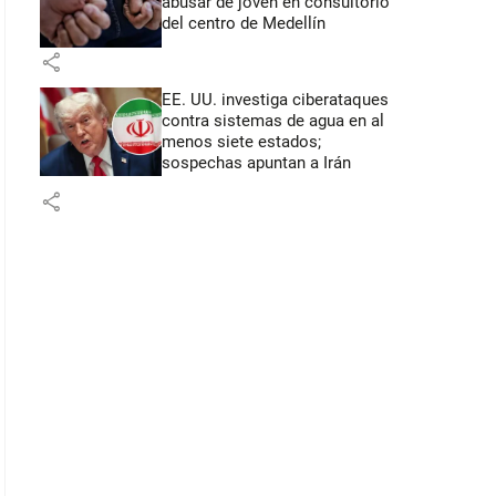
abusar de joven en consultorio
del centro de Medellín
share
EE. UU. investiga ciberataques
contra sistemas de agua en al
menos siete estados;
sospechas apuntan a Irán
share