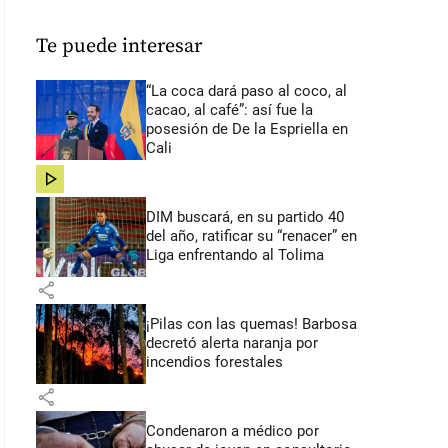
Te puede interesar
“La coca dará paso al coco, al
cacao, al café”: así fue la
posesión de De la Espriella en
Cali
share
DIM buscará, en su partido 40
del año, ratificar su “renacer” en
Liga enfrentando al Tolima
share
¡Pilas con las quemas! Barbosa
decretó alerta naranja por
incendios forestales
share
Condenaron a médico por