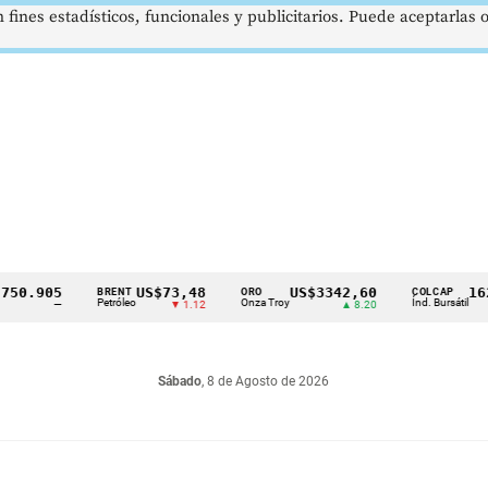
 fines estadísticos, funcionales y publicitarios. Puede aceptarlas
905
US$73,48
US$3342,60
1621,3
BRENT
ORO
COLCAP
Petróleo
Onza Troy
Índ. Bursátil
—
▼ 1.12
▲ 8.20
Sábado
, 8 de Agosto de 2026