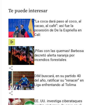
Te puede interesar
“La coca dará paso al coco, al
cacao, al café”: así fue la
posesión de De la Espriella en
Cali
share
¡Pilas con las quemas! Barbosa
decretó alerta naranja por
incendios forestales
share
DIM buscará, en su partido 40
del año, ratificar su “renacer” en
Liga enfrentando al Tolima
share
EE. UU. investiga ciberataques