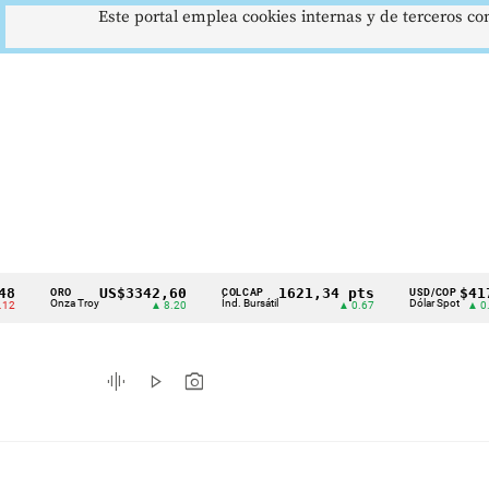
Este portal emplea cookies internas y de terceros con
US$3342,60
1621,34 pts
$4178
ORO
COLCAP
USD/COP
Cintillo
Onza Troy
Índ. Bursátil
Dólar Spot
▲ 8.20
▲ 0.67
▲ 0.42
de
indicadores
graphic_eq
play_arrow
photo_camera
económicos
Colombia