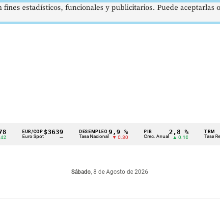
 fines estadísticos, funcionales y publicitarios. Puede aceptarlas
$3639
9,9 %
2,8 %
EUR/COP
DESEMPLEO
PIB
TRM
Euro Spot
Tasa Nacional
Crec. Anual
Tasa Rep. Mone
—
▼ 0.30
▲ 0.10
Sábado
, 8 de Agosto de 2026