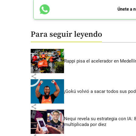
Únete a n
Para seguir leyendo
Rappi pisa el acelerador en Medel
share
¡Gokú volvió a sacar todos sus po
share
Nequi revela su estrategia con IA:
multiplicada por diez