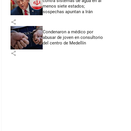
contra sistemas de agua en al
menos siete estados;
sospechas apuntan a Irán
share
Condenaron a médico por
abusar de joven en consultorio
del centro de Medellín
share