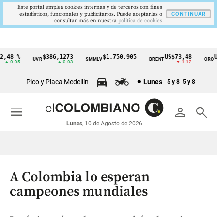
Este portal emplea cookies internas y de terceros con fines
estadísticos, funcionales y publicitarios. Puede aceptarlas o
CONTINUAR
consultar más en nuestra
politica de cookies
48 %
$386,1273
$1.750.905
US$73,48
US$
UVR
SMMLV
BRENT
ORO
Cintillo
 0.05
▲ 0.03
—
▼ 1.12
de
Pico y Placa Medellín
Lunes
5 y 8
5 y 8
indicadores
económicos
menu
person
search
Colombia
Lunes
, 10 de Agosto de 2026
A Colombia lo esperan
campeones mundiales