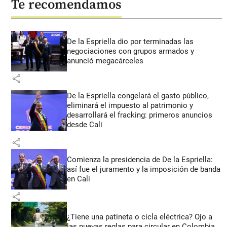
Te recomendamos
De la Espriella dio por terminadas las
negociaciones con grupos armados y
anunció megacárceles
share
De la Espriella congelará el gasto público,
eliminará el impuesto al patrimonio y
desarrollará el fracking: primeros anuncios
desde Cali
share
Comienza la presidencia de De la Espriella:
así fue el juramento y la imposición de banda
en Cali
share
¿Tiene una patineta o cicla eléctrica? Ojo a
las nuevas reglas para circular en Colombia