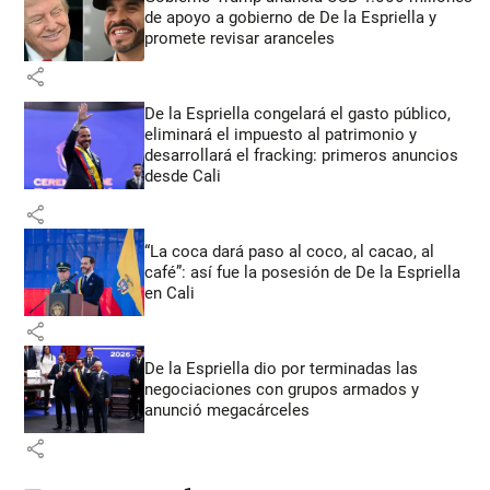
de apoyo a gobierno de De la Espriella y
promete revisar aranceles
share
De la Espriella congelará el gasto público,
eliminará el impuesto al patrimonio y
desarrollará el fracking: primeros anuncios
desde Cali
share
“La coca dará paso al coco, al cacao, al
café”: así fue la posesión de De la Espriella
en Cali
share
De la Espriella dio por terminadas las
negociaciones con grupos armados y
anunció megacárceles
share