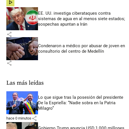
share
EE. UU. investiga ciberataques contra
sistemas de agua en al menos siete estados;
sospechas apuntan a Irán
share
Condenaron a médico por abusar de joven en
consultorio del centro de Medellín
share
Las más leídas
Lo que sigue tras la posesión del presidente
De la Espriella: “Nadie sobra en la Patria
Milagro”
share
hace 0 minutos
Gobierno Trump anuncia USD 1.000 millones