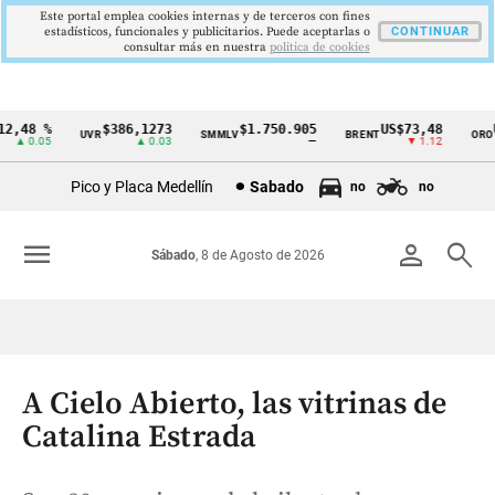
Este portal emplea cookies internas y de terceros con fines
estadísticos, funcionales y publicitarios. Puede aceptarlas o
CONTINUAR
consultar más en nuestra
politica de cookies
,48 %
$386,1273
$1.750.905
US$73,48
US
UVR
SMMLV
BRENT
ORO
Cintillo
▲ 0.05
▲ 0.03
—
▼ 1.12
de
Pico y Placa Medellín
Sabado
no
no
indicadores
económicos
menu
person
search
Sábado
, 8 de Agosto de 2026
Colombia
A Cielo Abierto, las vitrinas de
Catalina Estrada