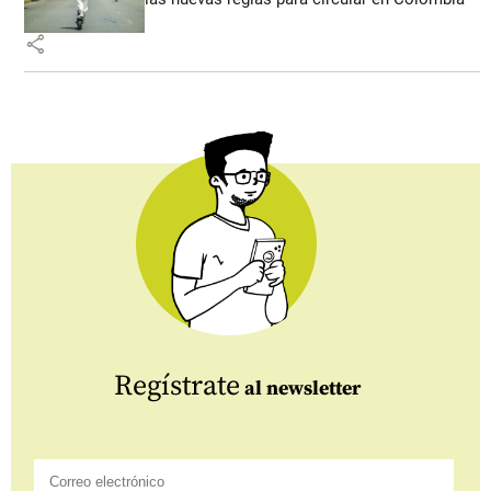
share
Regístrate
al newsletter