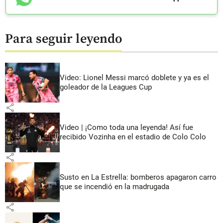
Para seguir leyendo
Video: Lionel Messi marcó doblete y ya es el
goleador de la Leagues Cup
share
Video | ¡Como toda una leyenda! Así fue
recibido Vozinha en el estadio de Colo Colo
share
Susto en La Estrella: bomberos apagaron carro
que se incendió en la madrugada
share