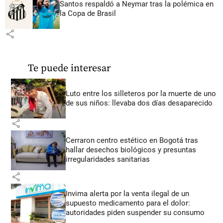
Santos respaldó a Neymar tras la polémica en
la Copa de Brasil
share
Te puede interesar
Luto entre los silleteros por la muerte de uno
de sus niños: llevaba dos días desaparecido
share
Cerraron centro estético en Bogotá tras
hallar desechos biológicos y presuntas
irregularidades sanitarias
share
Invima alerta por la venta ilegal de un
supuesto medicamento para el dolor:
autoridades piden suspender su consumo