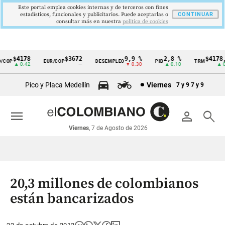
Este portal emplea cookies internas y de terceros con fines
estadísticos, funcionales y publicitarios. Puede aceptarlas o
CONTINUAR
consultar más en nuestra
politica de cookies
$4178
$3672
9,9 %
2,8 %
$4178,2
COP
EUR/COP
DESEMPLEO
PIB
TRM
Cintillo
▲ 0.42
—
▼ 0.30
▲ 0.10
▲ 0.4
de
Pico y Placa Medellín
Viernes
7 y 9
7 y 9
indicadores
económicos
menu
person
search
Colombia
Viernes
, 7 de Agosto de 2026
20,3 millones de colombianos
están bancarizados