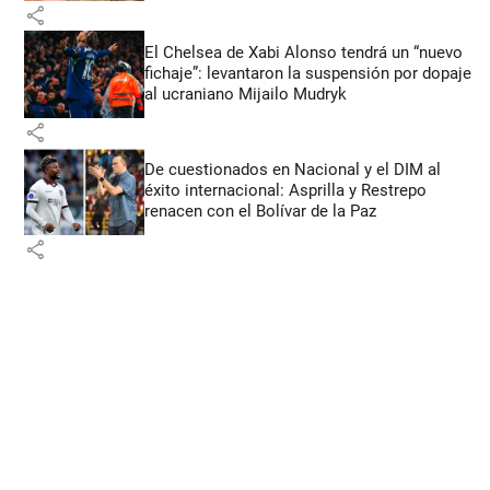
share
El Chelsea de Xabi Alonso tendrá un “nuevo
fichaje”: levantaron la suspensión por dopaje
al ucraniano Mijailo Mudryk
share
De cuestionados en Nacional y el DIM al
éxito internacional: Asprilla y Restrepo
renacen con el Bolívar de la Paz
share