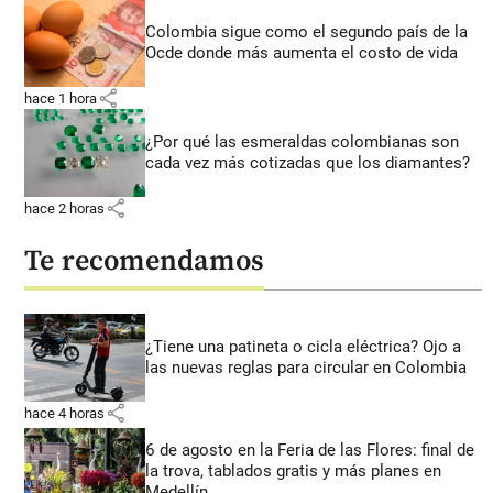
Colombia sigue como el segundo país de la
Ocde donde más aumenta el costo de vida
share
hace 1 hora
¿Por qué las esmeraldas colombianas son
cada vez más cotizadas que los diamantes?
share
hace 2 horas
Te recomendamos
¿Tiene una patineta o cicla eléctrica? Ojo a
las nuevas reglas para circular en Colombia
share
hace 4 horas
6 de agosto en la Feria de las Flores: final de
la trova, tablados gratis y más planes en
Medellín