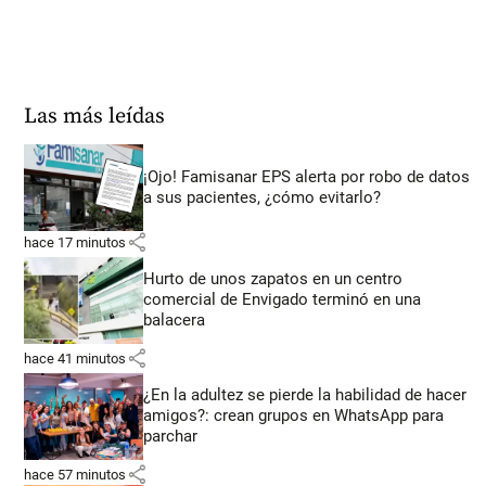
Las más leídas
¡Ojo! Famisanar EPS alerta por robo de datos
a sus pacientes, ¿cómo evitarlo?
share
hace 17 minutos
Hurto de unos zapatos en un centro
comercial de Envigado terminó en una
balacera
share
hace 41 minutos
¿En la adultez se pierde la habilidad de hacer
amigos?: crean grupos en WhatsApp para
parchar
share
hace 57 minutos