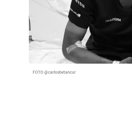
FOTO @carlosbetancur