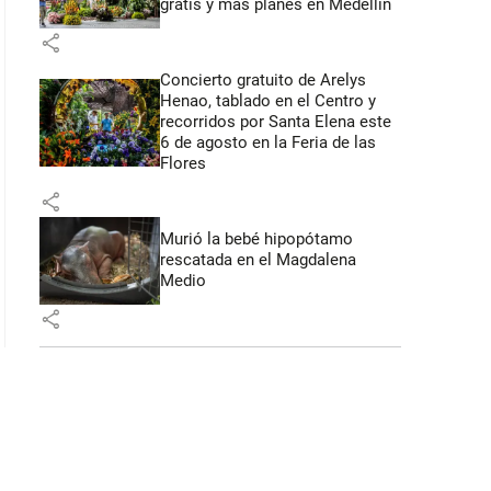
gratis y más planes en Medellín
share
Concierto gratuito de Arelys
Henao, tablado en el Centro y
recorridos por Santa Elena este
6 de agosto en la Feria de las
Flores
share
Murió la bebé hipopótamo
rescatada en el Magdalena
Medio
share