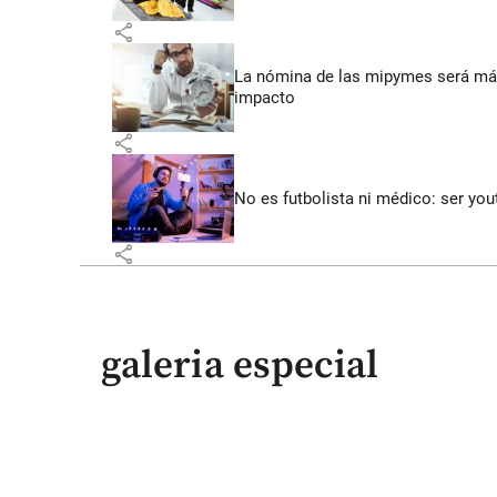
share
La nómina de las mipymes será más
impacto
share
No es futbolista ni médico: ser yo
share
galeria especial