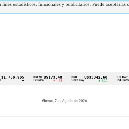
 fines estadísticos, funcionales y publicitarios. Puede aceptarlas
50.905
US$73,48
US$3342,60
162
BRENT
ORO
COLCAP
Petróleo
Onza Troy
Índ. Bursátil
—
▼ 1.12
▲ 8.20
Viernes
, 7 de Agosto de 2026