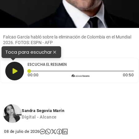
Falcao García habló sobre la eliminación de Colombia en el Mundial
2026. FOTOS: ESPN - AFP
×
Toca para escuchar
ESCUCHA EL RESUMEN
Tiempo transcurrido: 0 segundos
Du
00:00
00:50
Sandra Segovia Marín
Digital - Alcance
08 de julio de 2026