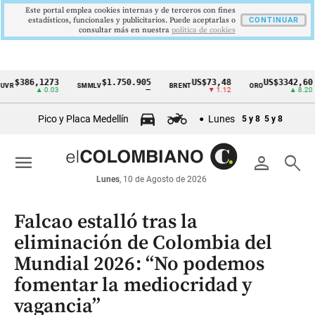
Este portal emplea cookies internas y de terceros con fines
estadísticos, funcionales y publicitarios. Puede aceptarlas o
CONTINUAR
consultar más en nuestra
politica de cookies
$386,1273
$1.750.905
US$73,48
US$3342,60
R
SMMLV
BRENT
ORO
Cintillo
▲ 0.03
—
▼ 1.12
▲ 8.20
de
Pico y Placa Medellín
Lunes
5 y 8
5 y 8
indicadores
económicos
menu
person
search
Colombia
Lunes
, 10 de Agosto de 2026
Falcao estalló tras la
eliminación de Colombia del
Mundial 2026: “No podemos
fomentar la mediocridad y
vagancia”