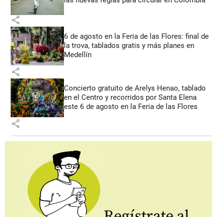
las nuevas reglas para circular en Colombia
share
6 de agosto en la Feria de las Flores: final de
la trova, tablados gratis y más planes en
Medellín
share
Concierto gratuito de Arelys Henao, tablado
en el Centro y recorridos por Santa Elena
este 6 de agosto en la Feria de las Flores
share
Regístrate al