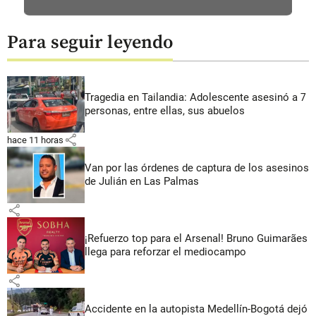
Para seguir leyendo
Tragedia en Tailandia: Adolescente asesinó a 7
personas, entre ellas, sus abuelos
share
hace 11 horas
Van por las órdenes de captura de los asesinos
de Julián en Las Palmas
share
¡Refuerzo top para el Arsenal! Bruno Guimarães
llega para reforzar el mediocampo
share
Accidente en la autopista Medellín-Bogotá dejó