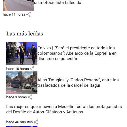
un motociclista fallecido
share
hace 11 horas
Las más leídas
En vivo | “Seré el presidente de todos los
colombianos”: Abelardo de la Espriella en
discurso de posesión
share
hace 10 horas
Alias ‘Douglas’ y ‘Carlos Pesebre’, entre los
trasladados de la cárcel de Itagüí
share
hace 3 horas
Las mujeres que mueven a Medellín fueron las protagonistas
del Desfile de Autos Clásicos y Antiguos
share
hace 46 minutos