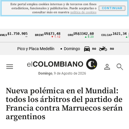
Este portal emplea cookies internas y de terceros con fines
estadísticos, funcionales y publicitarios. Puede aceptarlas o
CONTINUAR
consultar más en nuestra
politica de cookies
$1.750.905
US$73,48
US$3342,60
1621,34 pt
LV
BRENT
ORO
COLCAP
Cintillo
—
▼ 1.12
▲ 8.20
▲ 0.6
de
Pico y Placa Medellín
Domingo
no
no
indicadores
económicos
menu
person
search
Colombia
Domingo
, 9 de Agosto de 2026
Nueva polémica en el Mundial:
todos los árbitros del partido de
Francia contra Marruecos serán
argentinos