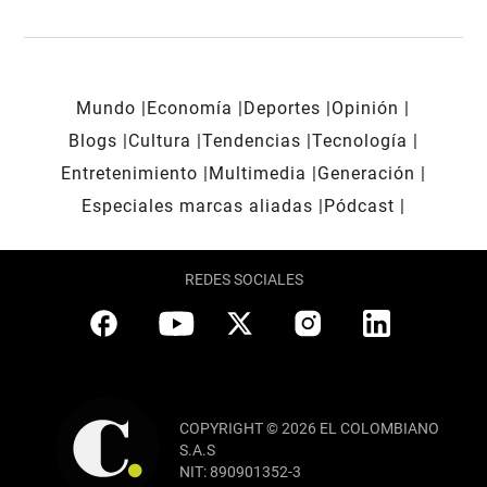
Mundo
Economía
Deportes
Opinión
Blogs
Cultura
Tendencias
Tecnología
Entretenimiento
Multimedia
Generación
Especiales marcas aliadas
Pódcast
REDES SOCIALES
COPYRIGHT © 2026 EL COLOMBIANO
S.A.S
NIT: 890901352-3