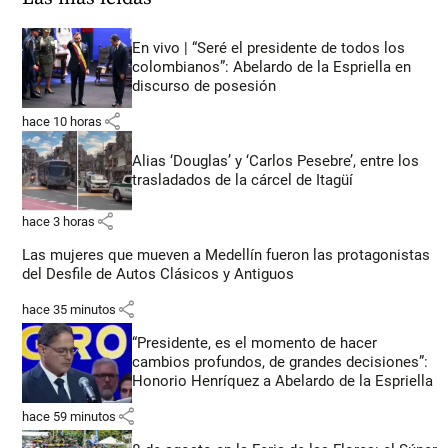
En vivo | “Seré el presidente de todos los
colombianos”: Abelardo de la Espriella en
discurso de posesión
share
hace 10 horas
Alias ‘Douglas’ y ‘Carlos Pesebre’, entre los
trasladados de la cárcel de Itagüí
share
hace 3 horas
Las mujeres que mueven a Medellín fueron las protagonistas
del Desfile de Autos Clásicos y Antiguos
share
hace 35 minutos
“Presidente, es el momento de hacer
cambios profundos, de grandes decisiones”:
Honorio Henríquez a Abelardo de la Espriella
share
hace 59 minutos