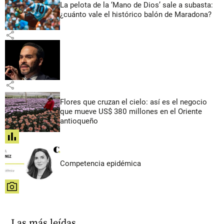
La pelota de la ‘Mano de Dios’ sale a subasta:
¿cuánto vale el histórico balón de Maradona?
share
share
Flores que cruzan el cielo: así es el negocio
que mueve US$ 380 millones en el Oriente
antioqueño
share
Competencia epidémica
share
Las más leídas