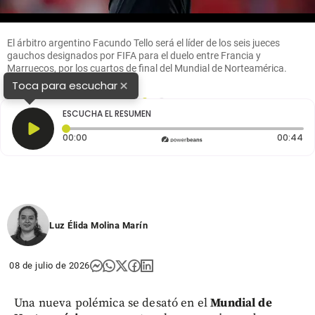
El árbitro argentino Facundo Tello será el líder de los seis jueces
gauchos designados por FIFA para el duelo entre Francia y
Marruecos, por los cuartos de final del Mundial de Norteamérica.
FOTO GETTY
×
Toca para escuchar
1
2
ESCUCHA EL RESUMEN
Tiempo transcurrido: 0 segundos
Du
00:00
00:44
Luz Élida Molina Marín
08 de julio de 2026
Una nueva polémica se desató en el
Mundial de