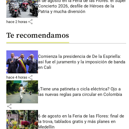
8 de agosto en la Feria de las Flores: el Súper
Concierto 2026, desfile de Héroes de la
Patria y mucha diversión
share
hace 2 horas
Te recomendamos
Comienza la presidencia de De la Espriella:
así fue el juramento y la imposición de banda
en Cali
share
hace 4 horas
¿Tiene una patineta o cicla eléctrica? Ojo a
las nuevas reglas para circular en Colombia
share
6 de agosto en la Feria de las Flores: final de
la trova, tablados gratis y más planes en
Medellín