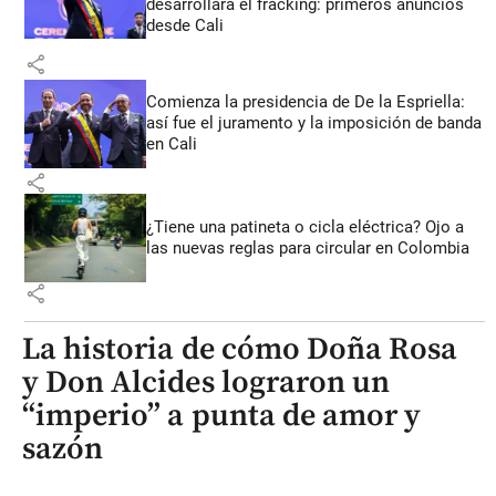
desarrollará el fracking: primeros anuncios
desde Cali
share
Comienza la presidencia de De la Espriella:
así fue el juramento y la imposición de banda
en Cali
share
¿Tiene una patineta o cicla eléctrica? Ojo a
las nuevas reglas para circular en Colombia
share
La historia de cómo Doña Rosa
y Don Alcides lograron un
“imperio” a punta de amor y
sazón