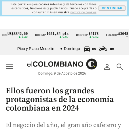
Este portal emplea cookies internas y de terceros con fines
estadísticos, funcionales y publicitarios. Puede aceptarlas o
CONTINUAR
consultar más en nuestra
politica de cookies
S$3342,60
1621,34 pts
$4178
$3648
COLCAP
USD/COP
EUR/COP
D
Cintillo
▲ 8.20
▲ 0.67
▲ 0.42
—
de
Pico y Placa Medellín
Domingo
no
no
indicadores
económicos
menu
person
search
Colombia
Domingo
, 9 de Agosto de 2026
Ellos fueron los grandes
protagonistas de la economía
colombiana en 2024
El negocio del año, el gran año cafetero y