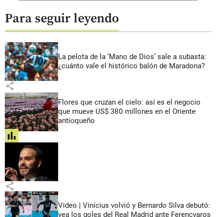
Para seguir leyendo
La pelota de la ‘Mano de Dios’ sale a subasta:
¿cuánto vale el histórico balón de Maradona?
share
Flores que cruzan el cielo: así es el negocio
que mueve US$ 380 millones en el Oriente
antioqueño
share
share
Video | Vinícius volvió y Bernardo Silva debutó:
vea los goles del Real Madrid ante Ferencvaros