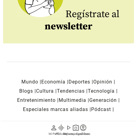
Regístrate al
newsletter
Mundo
Economía
Deportes
Opinión
Blogs
Cultura
Tendencias
Tecnología
Entretenimiento
Multimedia
Generación
Especiales marcas aliadas
Pódcast
person
graphic_eq
play_arrow
photo_camera
account_circle
REDES SOCIALES
Mi Perfil
Pódcast
Reportajes gráficos
Videos
Suscríbete