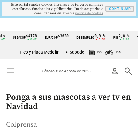
Este portal emplea cookies internas y de terceros con fines
estadísticos, funcionales y publicitarios. Puede aceptarlas o
CONTINUAR
consultar más en nuestra
politica de cookies
$4178
$3639
9,9 %
2,8 %
$
USD/COP
EUR/COP
DESEMPLEO
PIB
TRM
Cintillo
▲ 0.42
—
▼ 0.30
▲ 0.10
de
Pico y Placa Medellín
Sabado
no
no
indicadores
económicos
menu
person
search
Sábado
, 8 de Agosto de 2026
Colombia
Ponga a sus mascotas a ver tv en
Navidad
Colprensa