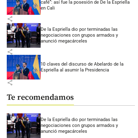
café”: así fue la posesión de De la Espriella
en Cali
share
De la Espriella dio por terminadas las
negociaciones con grupos armados y
anunció megacárceles
share
10 claves del discurso de Abelardo de la
Espriella al asumir la Presidencia
share
Te recomendamos
De la Espriella dio por terminadas las
negociaciones con grupos armados y
anunció megacárceles