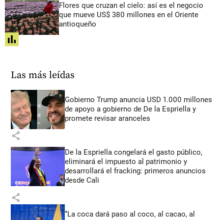
Flores que cruzan el cielo: así es el negocio
que mueve US$ 380 millones en el Oriente
antioqueño
share
Las más leídas
Gobierno Trump anuncia USD 1.000 millones
de apoyo a gobierno de De la Espriella y
promete revisar aranceles
share
De la Espriella congelará el gasto público,
eliminará el impuesto al patrimonio y
desarrollará el fracking: primeros anuncios
desde Cali
share
“La coca dará paso al coco, al cacao, al