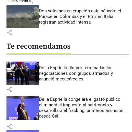
share
hace 6 horas
Dos volcanes en erupción este sábado: el
Puracé en Colombia y el Etna en Italia
registran actividad intensa
share
Te recomendamos
De la Espriella dio por terminadas las
negociaciones con grupos armados y
anunció megacárceles
share
De la Espriella congelará el gasto público,
eliminará el impuesto al patrimonio y
desarrollará el fracking: primeros anuncios
desde Cali
share