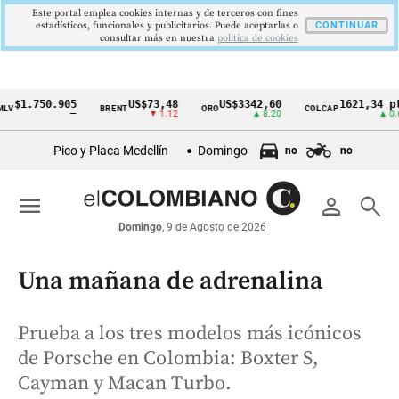
Este portal emplea cookies internas y de terceros con fines
estadísticos, funcionales y publicitarios. Puede aceptarlas o
CONTINUAR
consultar más en nuestra
politica de cookies
$1.750.905
US$73,48
US$3342,60
1621,34 pts
BRENT
ORO
COLCAP
Cintillo
—
▼ 1.12
▲ 8.20
▲ 0.67
de
Pico y Placa Medellín
Domingo
no
no
indicadores
económicos
menu
person
search
Colombia
Domingo
, 9 de Agosto de 2026
Una mañana de adrenalina
Prueba a los tres modelos más icónicos
de Porsche en Colombia: Boxter S,
Cayman y Macan Turbo.