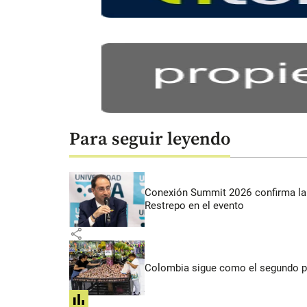
Para seguir leyendo
Conexión Summit 2026 confirma la 
Restrepo en el evento
share
Colombia sigue como el segundo pa
share