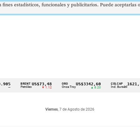
 fines estadísticos, funcionales y publicitarios. Puede aceptarlas
US$73,48
US$3342,60
1621,34 p
BRENT
ORO
COLCAP
Petróleo
Onza Troy
Índ. Bursátil
▼ 1.12
▲ 8.20
▲ 0.
Viernes
, 7 de Agosto de 2026