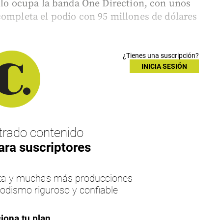
s lo ocupa la banda One Direction, con unos
completa el podio con 95 millones de dólares
¿Tienes una suscripción?
INICIA SESIÓN
rado contenido
ara suscriptores
esta y muchas más producciones
iodismo riguroso y confiable
iona tu plan