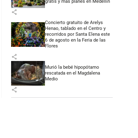
gratis y más planes en Medellín
share
Concierto gratuito de Arelys
Henao, tablado en el Centro y
recorridos por Santa Elena este
6 de agosto en la Feria de las
Flores
share
Murió la bebé hipopótamo
rescatada en el Magdalena
Medio
share