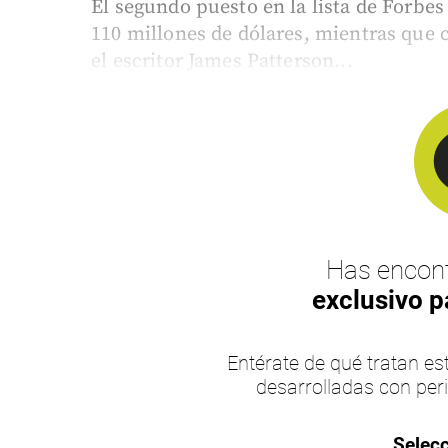
El segundo puesto en la lista de Forbe
110 millones de dólares, mientras que 
el escritor James Patterson...
Has encont
exclusivo p
Entérate de qué tratan 
desarrolladas con per
Selecc