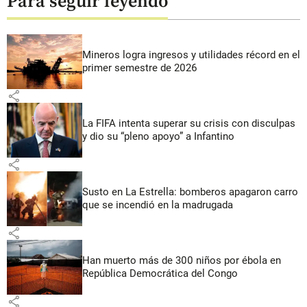
Para seguir leyendo
Mineros logra ingresos y utilidades récord en el
primer semestre de 2026
share
La FIFA intenta superar su crisis con disculpas
y dio su “pleno apoyo” a Infantino
share
Susto en La Estrella: bomberos apagaron carro
que se incendió en la madrugada
share
Han muerto más de 300 niños por ébola en
República Democrática del Congo
share