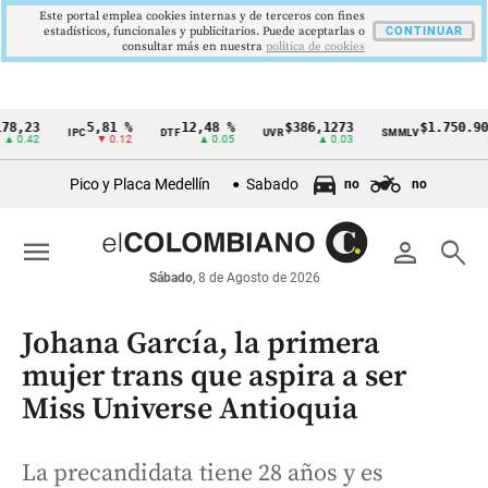
Este portal emplea cookies internas y de terceros con fines
estadísticos, funcionales y publicitarios. Puede aceptarlas o
CONTINUAR
consultar más en nuestra
politica de cookies
3
5,81 %
12,48 %
$386,1273
$1.750.905
IPC
DTF
UVR
SMMLV
Cintillo
2
▼ 0.12
▲ 0.05
▲ 0.03
—
de
Pico y Placa Medellín
Sabado
no
no
indicadores
económicos
menu
person
search
Colombia
Sábado
, 8 de Agosto de 2026
Johana García, la primera
mujer trans que aspira a ser
Miss Universe Antioquia
La precandidata tiene 28 años y es