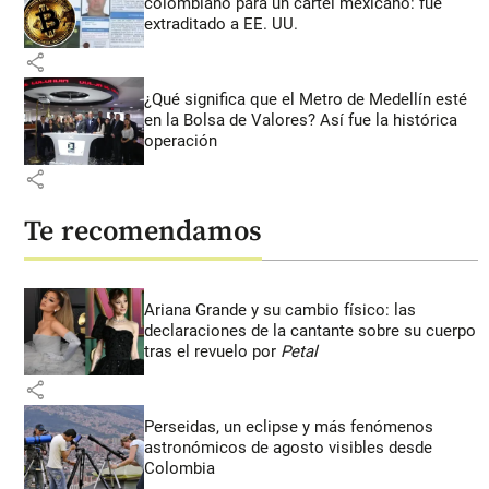
colombiano para un cartel mexicano: fue
extraditado a EE. UU.
share
¿Qué significa que el Metro de Medellín esté
en la Bolsa de Valores? Así fue la histórica
operación
share
Te recomendamos
Ariana Grande y su cambio físico: las
declaraciones de la cantante sobre su cuerpo
tras el revuelo por
Petal
share
Perseidas, un eclipse y más fenómenos
astronómicos de agosto visibles desde
Colombia