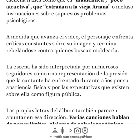
atractiva”, que “extrañan a la vieja Ariana”
o incluso
insinuaciones sobre supuestos problemas
psicológicos.
A medida que avanza el video, el personaje enfrenta
críticas constantes sobre su imagen y termina
rebelándose contra quienes buscan moldearla.
La escena ha sido interpretada por numerosos
seguidores como una representación de la presión
que la cantante ha enfrentado durante años por su
apariencia física y por las expectativas que existen
sobre ella como figura pública.
Las propias letras del álbum también parecen
apuntar en esa dirección.
Varias canciones hablan
de poner límites, alejarse de relaciones tóxicas,
person
graphic_eq
play_arrow
photo_camera
account_circle
sobrevivir a la presión y renacer después de
momentos difíciles
. Sin embargo, Ariana nunca ha
Mi Perfil
Pódcast
Reportajes gráficos
Videos
Suscríbete