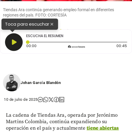
Tiendas Ara continúa generando empleo formal en diferentes
regiones del país. FOTO: CORTESÍA
×
Toca para escuchar
1
2
ESCUCHA EL RESUMEN
Tiempo transcurrido: 0 segundos
Du
00:00
00:45
Johan García Blandón
10 de julio de 2025
La cadena de Tiendas Ara, operada por Jerónimo
Martins Colombia, continúa expandiendo su
operación en el país y actualmente
tiene abiertas