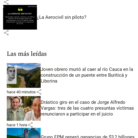
share
¿La Aerocivil sin piloto?
share
Las más leídas
Joven obrero murió al caer al río Cauca en la
construcción de un puente entre Buriticá y
Liborina
share
hace 40 minutos
Drástico giro en el caso de Jorge Alfredo
Vargas: tres de las cuatro presuntas víctimas
renunciaron a participar en el juicio
share
hace 1 hora
Grupo EPM generó ganancias de $3,2 billones