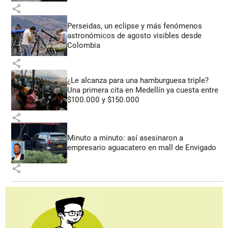
share
Perseidas, un eclipse y más fenómenos
astronómicos de agosto visibles desde
Colombia
share
¿Le alcanza para una hamburguesa triple?
Una primera cita en Medellín ya cuesta entre
$100.000 y $150.000
share
Minuto a minuto: así asesinaron a
empresario aguacatero en mall de Envigado
share