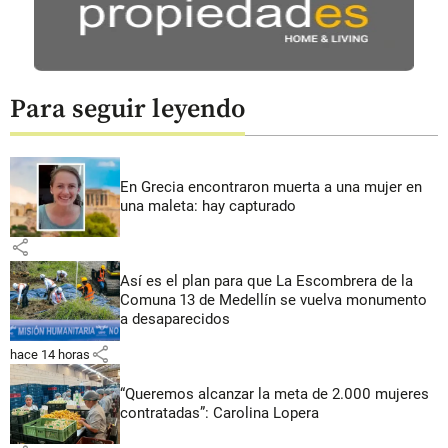
Para seguir leyendo
En Grecia encontraron muerta a una mujer en
una maleta: hay capturado
share
Así es el plan para que La Escombrera de la
Comuna 13 de Medellín se vuelva monumento
a desaparecidos
share
hace 14 horas
“Queremos alcanzar la meta de 2.000 mujeres
contratadas”: Carolina Lopera