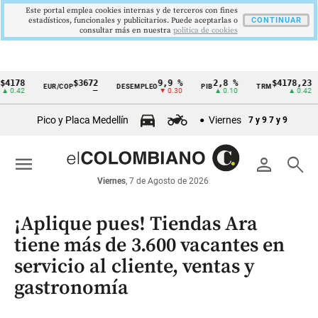
Este portal emplea cookies internas y de terceros con fines
estadísticos, funcionales y publicitarios. Puede aceptarlas o
CONTINUAR
consultar más en nuestra
politica de cookies
8
$3672
9,9 %
2,8 %
$4178,23
EUR/COP
DESEMPLEO
PIB
TRM
IP
Cintillo
2
—
▼ 0.30
▲ 0.10
▲ 0.42
de
Pico y Placa Medellín
Viernes
7 y 9
7 y 9
indicadores
económicos
menu
person
search
Colombia
Viernes
, 7 de Agosto de 2026
¡Aplique pues! Tiendas Ara
tiene más de 3.600 vacantes en
servicio al cliente, ventas y
gastronomía