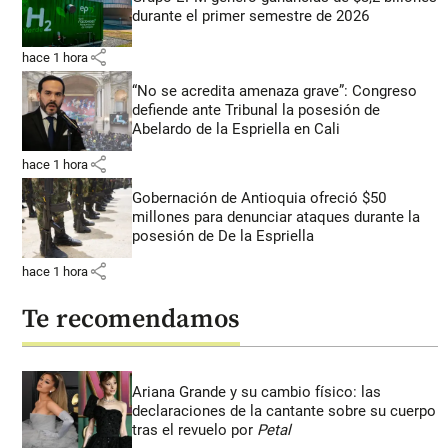
durante el primer semestre de 2026
share
hace 1 hora
“No se acredita amenaza grave”: Congreso
defiende ante Tribunal la posesión de
Abelardo de la Espriella en Cali
share
hace 1 hora
Gobernación de Antioquia ofreció $50
millones para denunciar ataques durante la
posesión de De la Espriella
share
hace 1 hora
Te recomendamos
Ariana Grande y su cambio físico: las
declaraciones de la cantante sobre su cuerpo
tras el revuelo por
Petal