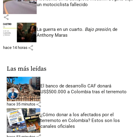
un motociclista fallecido
share
La guerra en un cuarto.
Bajo presión
, de
Anthony Maras
share
hace 14 horas
Las más leídas
El banco de desarrollo CAF donará
US$500.000 a Colombia tras el terremoto
share
hace 35 minutos
¿Cómo donar a los afectados por el
terremoto en Colombia? Estos son los
canales oficiales
share
hace 53 minutos