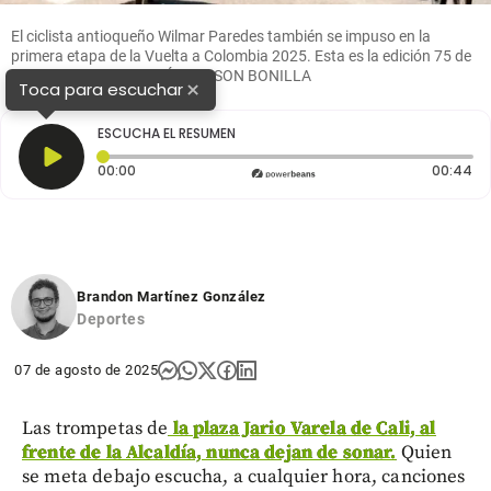
El ciclista antioqueño Wilmar Paredes también se impuso en la
primera etapa de la Vuelta a Colombia 2025. Esta es la edición 75 de
la ronda criolla. FOTO: ÁNDERSON BONILLA
×
Toca para escuchar
ESCUCHA EL RESUMEN
Tiempo transcurrido: 0 segundos
Du
00:00
00:44
Brandon Martínez González
Deportes
07 de agosto de 2025
Las trompetas de
la plaza Jario Varela de Cali, al
frente de la Alcaldía, nunca dejan de sonar.
Quien
se meta debajo escucha, a cualquier hora, canciones