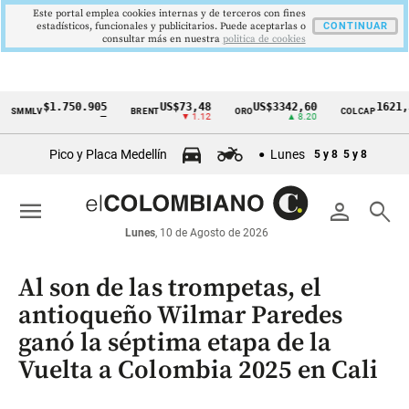
Este portal emplea cookies internas y de terceros con fines
estadísticos, funcionales y publicitarios. Puede aceptarlas o
CONTINUAR
consultar más en nuestra
politica de cookies
$1.750.905
US$73,48
US$3342,60
1621,34 pt
LV
BRENT
ORO
COLCAP
Cintillo
—
▼ 1.12
▲ 8.20
▲ 0.6
de
Pico y Placa Medellín
Lunes
5 y 8
5 y 8
indicadores
económicos
menu
person
search
Colombia
Lunes
, 10 de Agosto de 2026
Al son de las trompetas, el
antioqueño Wilmar Paredes
ganó la séptima etapa de la
Vuelta a Colombia 2025 en Cali