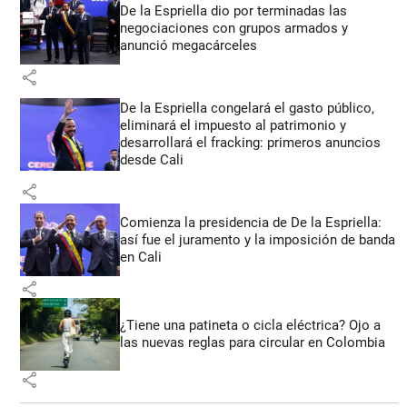
De la Espriella dio por terminadas las
negociaciones con grupos armados y
anunció megacárceles
share
De la Espriella congelará el gasto público,
eliminará el impuesto al patrimonio y
desarrollará el fracking: primeros anuncios
desde Cali
share
Comienza la presidencia de De la Espriella:
así fue el juramento y la imposición de banda
en Cali
share
¿Tiene una patineta o cicla eléctrica? Ojo a
las nuevas reglas para circular en Colombia
share