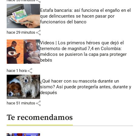
Estafa bancaria: así funciona el engaño en el
que delincuentes se hacen pasar por
funcionarios del banco
share
hace 29 minutos
Videos | Los primeros héroes que dejó el
terremoto de magnitud 7,4 en Colombia:
médicos se pusieron la capa para proteger
bebés
share
hace 1 hora
¿Qué hacer con su mascota durante un
sismo? Así puede protegerla antes, durante y
después
share
hace 51 minutos
Te recomendamos