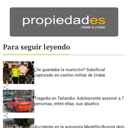
Para seguir leyendo
¿Se guardaba la munición? Suboficial
capturado en cantón militar de Urabá
share
Tragedia en Tailandia: Adolescente asesinó a 7
personas, entre ellas, sus abuelos
share
Accidente en la autopista Medellín-Bogotá dejó