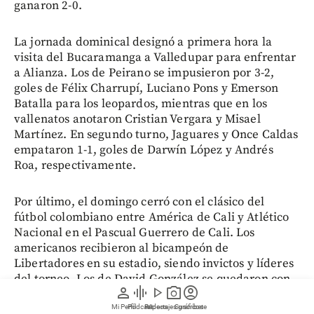
ganaron 2-0.
La jornada dominical designó a primera hora la
visita del Bucaramanga a Valledupar para enfrentar
a Alianza. Los de Peirano se impusieron por 3-2,
goles de Félix Charrupí, Luciano Pons y Emerson
Batalla para los leopardos, mientras que en los
vallenatos anotaron Cristian Vergara y Misael
Martínez. En segundo turno, Jaguares y Once Caldas
empataron 1-1, goles de Darwín López y Andrés
Roa, respectivamente.
Por último, el domingo cerró con el clásico del
fútbol colombiano entre América de Cali y Atlético
Nacional en el Pascual Guerrero de Cali. Los
americanos recibieron al bicampeón de
Libertadores en su estadio, siendo invictos y líderes
del torneo. Los de David González se quedaron con
person
graphic_eq
play_arrow
photo_camera
account_circle
el triunfo por 1-0 gracias al gol de Yeison Guzmán.
Mi Perfil
Pódcast
Reportajes gráficos
Videos
Suscríbete