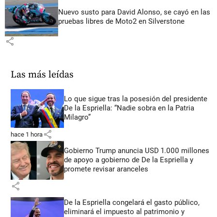
Nuevo susto para David Alonso, se cayó en las
pruebas libres de Moto2 en Silverstone
share
Las más leídas
Lo que sigue tras la posesión del presidente
De la Espriella: “Nadie sobra en la Patria
Milagro”
share
hace 1 hora
Gobierno Trump anuncia USD 1.000 millones
de apoyo a gobierno de De la Espriella y
promete revisar aranceles
share
De la Espriella congelará el gasto público,
eliminará el impuesto al patrimonio y