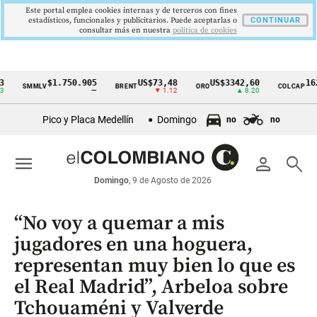
Este portal emplea cookies internas y de terceros con fines
estadísticos, funcionales y publicitarios. Puede aceptarlas o
CONTINUAR
consultar más en nuestra
politica de cookies
$1.750.905
US$73,48
US$3342,60
1621,34
SMMLV
BRENT
ORO
COLCAP
Cintillo
—
▼ 1.12
▲ 8.20
▲
de
Pico y Placa Medellín
Domingo
no
no
indicadores
económicos
menu
person
search
Colombia
Domingo
, 9 de Agosto de 2026
“No voy a quemar a mis
jugadores en una hoguera,
representan muy bien lo que es
el Real Madrid”, Arbeloa sobre
Tchouaméni y Valverde