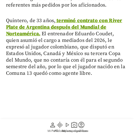
referentes más pedidos por los aficionados.
Quintero, de 33 años,
terminó contrato con River
Plate de Argentina después del Mundial de
Norteamérica.
El entrenador Eduardo Coudet,
quien asumió el cargo a mediados del 2026, le
expresó al jugador colombiano, que disputó en
Estados Unidos, Canadá y México su tercera Copa
del Mundo, que no contaría con él para el segundo
semestre del año, por lo que el jugador nacido en la
Comuna 13 quedó como agente libre.
person
graphic_eq
play_arrow
photo_camera
account_circle
Mi Perfil
Pódcast
Reportajes gráficos
Videos
Suscríbete