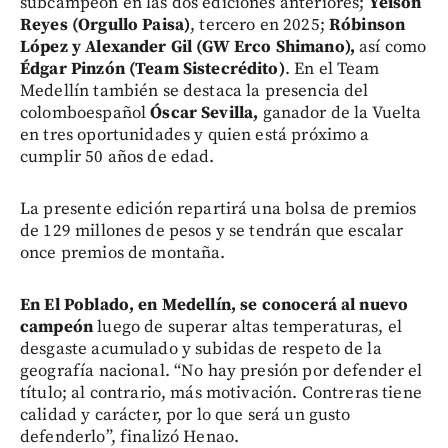
subcampeón en las dos ediciones anteriores;
Yeison
Reyes (Orgullo Paisa)
, tercero en 2025;
Róbinson
López y Alexander Gil (GW Erco Shimano),
así como
Édgar Pinzón (Team Sistecrédito)
. En el Team
Medellín también se destaca la presencia del
colomboespañol
Óscar Sevilla,
ganador de la Vuelta
en tres oportunidades y quien está próximo a
cumplir 50 años de edad.
La presente edición repartirá una bolsa de premios
de 129 millones de pesos y se tendrán que escalar
once premios de montaña.
En El Poblado, en Medellín, se conocerá al nuevo
campeón
luego de superar altas temperaturas, el
desgaste acumulado y subidas de respeto de la
geografía nacional. “No hay presión por defender el
título; al contrario, más motivación. Contreras tiene
calidad y carácter, por lo que será un gusto
defenderlo”, finalizó Henao.