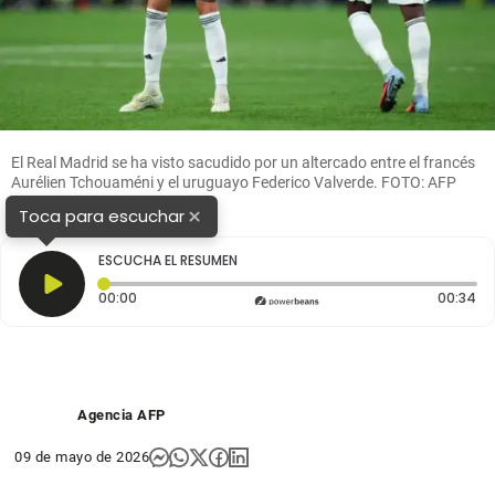
El Real Madrid se ha visto sacudido por un altercado entre el francés
Aurélien Tchouaméni y el uruguayo Federico Valverde. FOTO: AFP
×
Toca para escuchar
ESCUCHA EL RESUMEN
Tiempo transcurrido: 0 segundos
Du
00:00
00:34
Agencia AFP
09 de mayo de 2026