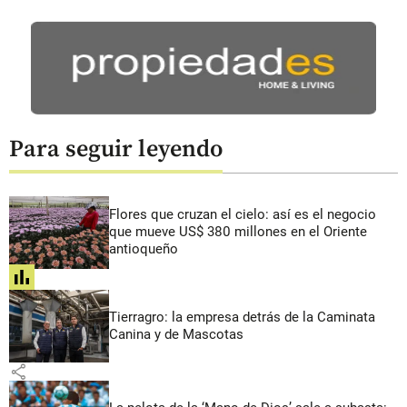
Para seguir leyendo
Flores que cruzan el cielo: así es el negocio
que mueve US$ 380 millones en el Oriente
antioqueño
share
Tierragro: la empresa detrás de la Caminata
Canina y de Mascotas
share