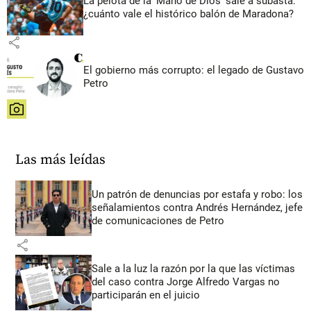
La pelota de la ‘Mano de Dios’ sale a subasta:
¿cuánto vale el histórico balón de Maradona?
share
El gobierno más corrupto: el legado de Gustavo
Petro
share
Las más leídas
Un patrón de denuncias por estafa y robo: los
señalamientos contra Andrés Hernández, jefe
de comunicaciones de Petro
share
Sale a la luz la razón por la que las víctimas
del caso contra Jorge Alfredo Vargas no
participarán en el juicio