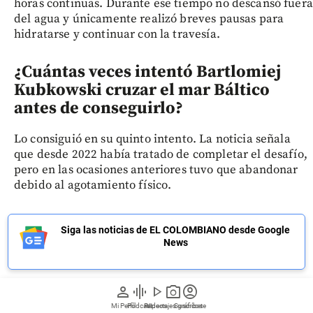
horas continuas. Durante ese tiempo no descansó fuera
del agua y únicamente realizó breves pausas para
hidratarse y continuar con la travesía.
¿Cuántas veces intentó Bartlomiej
Kubkowski cruzar el mar Báltico
antes de conseguirlo?
Lo consiguió en su quinto intento. La noticia señala
que desde 2022 había tratado de completar el desafío,
pero en las ocasiones anteriores tuvo que abandonar
debido al agotamiento físico.
Siga las noticias de EL COLOMBIANO desde Google
News
person
graphic_eq
play_arrow
photo_camera
account_circle
Mi Perfil
Pódcast
Reportajes gráficos
Videos
Suscríbete