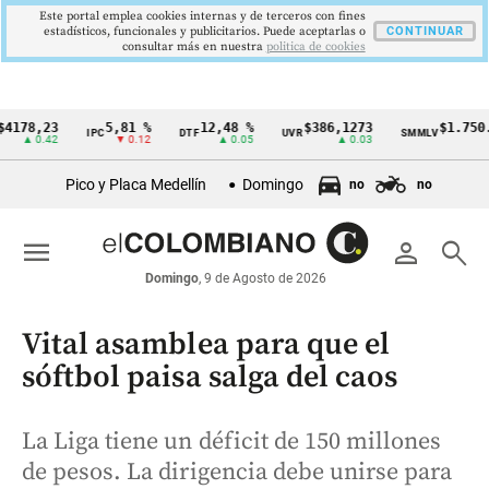
Este portal emplea cookies internas y de terceros con fines
estadísticos, funcionales y publicitarios. Puede aceptarlas o
CONTINUAR
consultar más en nuestra
politica de cookies
,23
5,81 %
12,48 %
$386,1273
$1.750.905
IPC
DTF
UVR
SMMLV
Cintillo
0.42
▼ 0.12
▲ 0.05
▲ 0.03
—
de
Pico y Placa Medellín
Domingo
no
no
indicadores
económicos
menu
person
search
Colombia
Domingo
, 9 de Agosto de 2026
Vital asamblea para que el
sóftbol paisa salga del caos
La Liga tiene un déficit de 150 millones
de pesos. La dirigencia debe unirse para