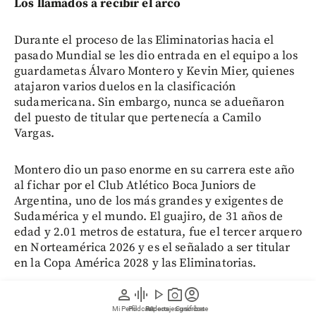
Los llamados a recibir el arco
Durante el proceso de las Eliminatorias hacia el
pasado Mundial se les dio entrada en el equipo a los
guardametas Álvaro Montero y Kevin Mier, quienes
atajaron varios duelos en la clasificación
sudamericana. Sin embargo, nunca se adueñaron
del puesto de titular que pertenecía a Camilo
Vargas.
Montero dio un paso enorme en su carrera este año
al fichar por el Club Atlético Boca Juniors de
Argentina, uno de los más grandes y exigentes de
Sudamérica y el mundo. El guajiro, de 31 años de
edad y 2.01 metros de estatura, fue el tercer arquero
en Norteamérica 2026 y es el señalado a ser titular
en la Copa América 2028 y las Eliminatorias.
person
graphic_eq
play_arrow
photo_camera
account_circle
“Estar en Boca te exige mucho, siempre tenés que
Mi Perfil
Pódcast
Reportajes gráficos
Videos
Suscríbete
ganar. Eso tienen los equipos grandes: buena