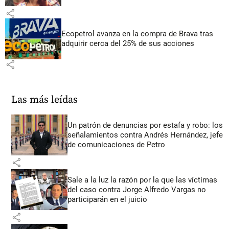
share
Ecopetrol avanza en la compra de Brava tras
adquirir cerca del 25% de sus acciones
share
Las más leídas
Un patrón de denuncias por estafa y robo: los
señalamientos contra Andrés Hernández, jefe
de comunicaciones de Petro
share
Sale a la luz la razón por la que las víctimas
del caso contra Jorge Alfredo Vargas no
participarán en el juicio
share