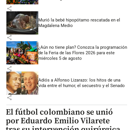
share
Murió la bebé hipopótamo rescatada en el
Magdalena Medio
share
¿Aún no tiene plan? Conozca la programación
de la Feria de las Flores 2026 para este
miércoles 5 de agosto
share
Adiós a Alfonso Lizarazo: los hitos de una
vida entre el humor, el secuestro y el Senado
share
El fútbol colombiano se unió
por Eduardo Emilio Vilarete
tras su intervención quirúrgica