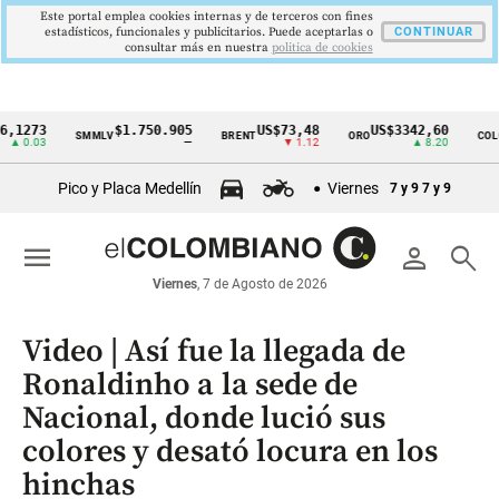
Este portal emplea cookies internas y de terceros con fines
estadísticos, funcionales y publicitarios. Puede aceptarlas o
CONTINUAR
consultar más en nuestra
politica de cookies
3
$1.750.905
US$73,48
US$3342,60
16
SMMLV
BRENT
ORO
COLCAP
Cintillo
3
—
▼ 1.12
▲ 8.20
de
Pico y Placa Medellín
Viernes
7 y 9
7 y 9
indicadores
económicos
menu
person
search
Colombia
Viernes
, 7 de Agosto de 2026
Video | Así fue la llegada de
Ronaldinho a la sede de
Nacional, donde lució sus
colores y desató locura en los
hinchas