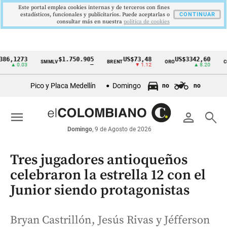
Este portal emplea cookies internas y de terceros con fines
estadísticos, funcionales y publicitarios. Puede aceptarlas o
CONTINUAR
consultar más en nuestra
politica de cookies
273
$1.750.905
US$73,48
US$3342,60
SMMLV
BRENT
ORO
COLCAP
Cintillo
0.03
—
▼ 1.12
▲ 8.20
de
Pico y Placa Medellín
Domingo
no
no
indicadores
económicos
menu
person
search
Colombia
Domingo
, 9 de Agosto de 2026
Tres jugadores antioqueños
celebraron la estrella 12 con el
Junior siendo protagonistas
Bryan Castrillón, Jesús Rivas y Jéfferson