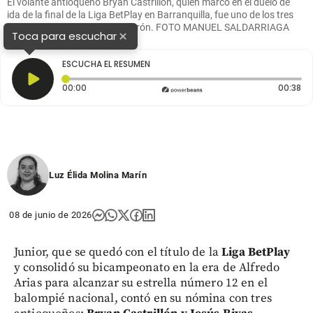
El volante antioqueño Bryan Castrillón, quien marcó en el duelo de
ida de la final de la Liga BetPlay en Barranquilla, fue uno de los tres
paisas campeones con el Tiburón. FOTO MANUEL SALDARRIAGA
×
Toca para escuchar
ESCUCHA EL RESUMEN
Tiempo transcurrido: 0 segundos
Du
00:00
00:38
Luz Élida Molina Marín
08 de junio de 2026
Junior, que se quedó con el título de la
Liga BetPlay
y consolidó su bicampeonato en la era de Alfredo
Arias para alcanzar su estrella número 12 en el
balompié nacional, contó en su nómina con tres