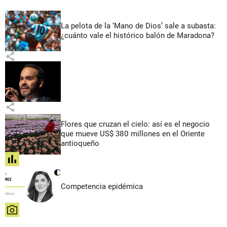
La pelota de la ‘Mano de Dios’ sale a subasta:
¿cuánto vale el histórico balón de Maradona?
share
share
Flores que cruzan el cielo: así es el negocio
que mueve US$ 380 millones en el Oriente
antioqueño
share
Competencia epidémica
share