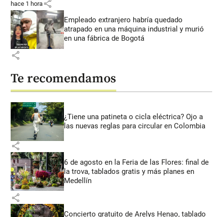
share
hace 1 hora
Empleado extranjero habría quedado
atrapado en una máquina industrial y murió
en una fábrica de Bogotá
share
Te recomendamos
¿Tiene una patineta o cicla eléctrica? Ojo a
las nuevas reglas para circular en Colombia
share
6 de agosto en la Feria de las Flores: final de
la trova, tablados gratis y más planes en
Medellín
share
Concierto gratuito de Arelys Henao, tablado