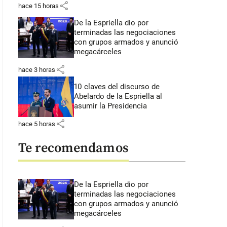
share
hace 15 horas
De la Espriella dio por
terminadas las negociaciones
con grupos armados y anunció
megacárceles
share
hace 3 horas
10 claves del discurso de
Abelardo de la Espriella al
asumir la Presidencia
share
hace 5 horas
Te recomendamos
De la Espriella dio por
terminadas las negociaciones
con grupos armados y anunció
megacárceles