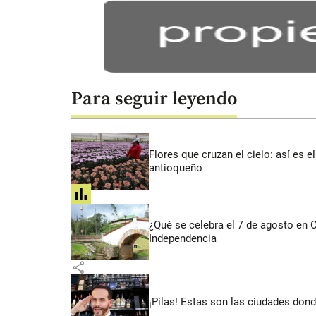
Para seguir leyendo
Flores que cruzan el cielo: así es
antioqueño
share
¿Qué se celebra el 7 de agosto en
Independencia
share
¡Pilas! Estas son las ciudades dond