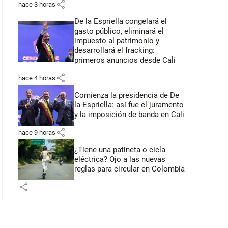
share
hace 3 horas
De la Espriella congelará el
gasto público, eliminará el
impuesto al patrimonio y
desarrollará el fracking:
primeros anuncios desde Cali
share
hace 4 horas
Comienza la presidencia de De
la Espriella: así fue el juramento
y la imposición de banda en Cali
share
hace 9 horas
¿Tiene una patineta o cicla
eléctrica? Ojo a las nuevas
reglas para circular en Colombia
share