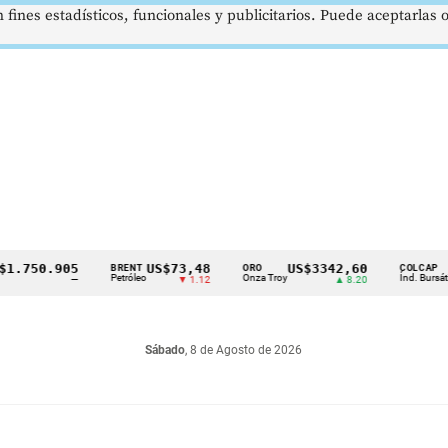
 fines estadísticos, funcionales y publicitarios. Puede aceptarlas
50.905
US$73,48
US$3342,60
1621
BRENT
ORO
COLCAP
Petróleo
Onza Troy
Índ. Bursátil
—
▼ 1.12
▲ 8.20
Sábado
, 8 de Agosto de 2026