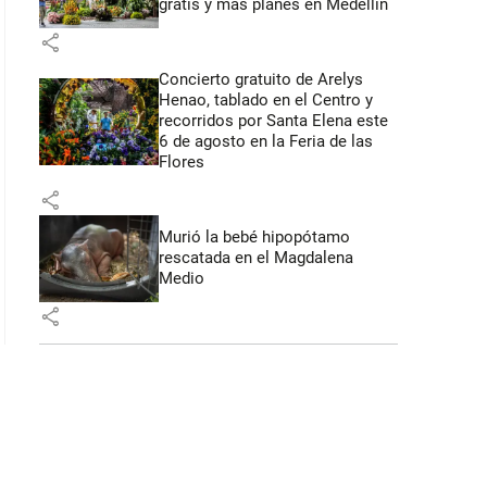
gratis y más planes en Medellín
share
Concierto gratuito de Arelys
: 44 segundos
Henao, tablado en el Centro y
recorridos por Santa Elena este
6 de agosto en la Feria de las
Flores
share
Murió la bebé hipopótamo
rescatada en el Magdalena
Medio
share