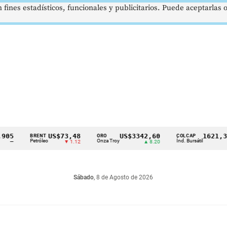
 fines estadísticos, funcionales y publicitarios. Puede aceptarlas
US$73,48
US$3342,60
1621,34 pts
BRENT
ORO
COLCAP
Petróleo
Onza Troy
Índ. Bursátil
▼ 1.12
▲ 8.20
▲ 0.67
Sábado
, 8 de Agosto de 2026