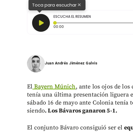
×
Toca para escuchar
ESCUCHA EL RESUMEN
Tiempo transcurrido: 0 segundos
00:00
Juan Andrés Jiménez Galvis
El
Bayern Múnich
, ante los ojos de lo
tenía una última presentación liguera e
sábado 16 de mayo ante Colonia tenía to
siendo
. Los Bávaros ganaron 5-1.
El conjunto Bávaro consiguió ser el
equ