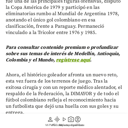
fue una de las principales figuras ofensivas, disputó
la Copa América de 1979 y participó en las
eliminatorias rumbo al Mundial de Argentina 1978,
anotando el único gol colombiano en esa
clasificación, frente a Paraguay. Permaneció
vinculado a la Tricolor entre 1976 y 1985.
Para consultar contenido premium o profundizar
sobre sus temas de interés de Medellín, Antioquia,
Colombia y el Mundo,
regístrese aquí
.
Ahora, el histórico goleador afronta un nuevo reto,
esta vez fuera de los terrenos de juego. Tras la
exitosa cirugía y con un reporte médico alentador, el
respaldo de la Federación, la DIMAYOR y de todo el
fútbol colombiano refleja el reconocimiento hacia
un futbolista que dejó una huella con sus goles y su
entrega.
person
graphic_eq
play_arrow
photo_camera
account_circle
Mi Perfil
Pódcast
Reportajes gráficos
Videos
Suscríbete
Bloque de preguntas y respuestas: