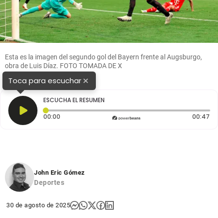
Esta es la imagen del segundo gol del Bayern frente al Augsburgo,
obra de Luis Díaz. FOTO TOMADA DE X
×
Toca para escuchar
ESCUCHA EL RESUMEN
Tiempo transcurrido: 0 segundos
Du
00:00
00:47
John Eric Gómez
Deportes
30 de agosto de 2025