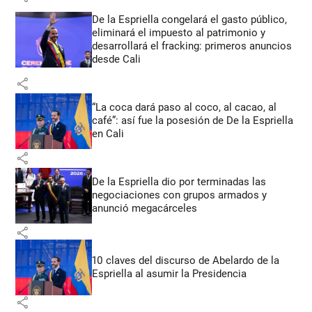
De la Espriella congelará el gasto público,
eliminará el impuesto al patrimonio y
desarrollará el fracking: primeros anuncios
desde Cali
share
“La coca dará paso al coco, al cacao, al
café”: así fue la posesión de De la Espriella
en Cali
share
De la Espriella dio por terminadas las
negociaciones con grupos armados y
anunció megacárceles
share
10 claves del discurso de Abelardo de la
Espriella al asumir la Presidencia
share