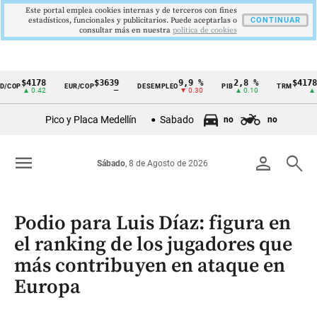
Este portal emplea cookies internas y de terceros con fines
estadísticos, funcionales y publicitarios. Puede aceptarlas o
CONTINUAR
consultar más en nuestra
politica de cookies
$4178
$3639
9,9 %
2,8 %
$4178,23
P
EUR/COP
DESEMPLEO
PIB
TRM
Cintillo
▲ 0.42
—
▼ 0.30
▲ 0.10
▲ 0.42
de
Pico y Placa Medellín
Sabado
no
no
indicadores
económicos
menu
person
search
Sábado
, 8 de Agosto de 2026
Colombia
Podio para Luis Díaz: figura en
el ranking de los jugadores que
más contribuyen en ataque en
Europa