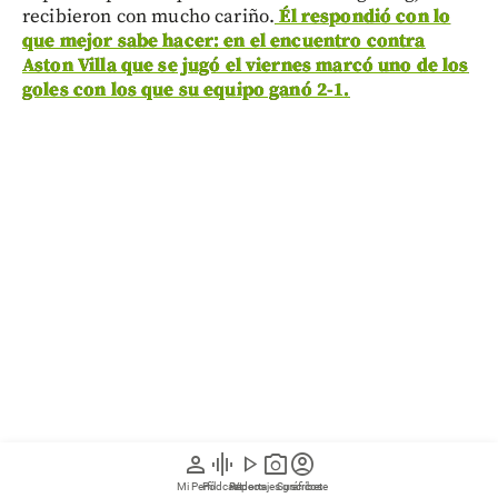
recibieron con mucho cariño.
Él respondió con lo
que mejor sabe hacer: en el encuentro contra
Aston Villa que se jugó el viernes marcó uno de los
goles con los que su equipo ganó 2-1.
person
graphic_eq
play_arrow
photo_camera
account_circle
Mi Perfil
Pódcast
Reportajes gráficos
Videos
Suscríbete