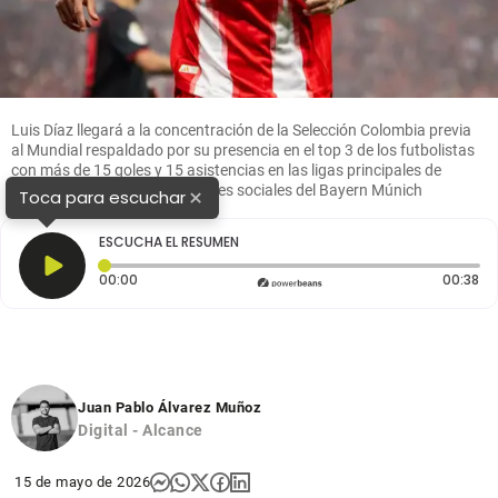
Luis Díaz llegará a la concentración de la Selección Colombia previa
al Mundial respaldado por su presencia en el top 3 de los futbolistas
con más de 15 goles y 15 asistencias en las ligas principales de
Europa. FOTO: Tomada de redes sociales del Bayern Múnich
×
Toca para escuchar
ESCUCHA EL RESUMEN
Tiempo transcurrido: 0 segundos
Du
00:00
00:38
Juan Pablo Álvarez Muñoz
Digital - Alcance
15 de mayo de 2026