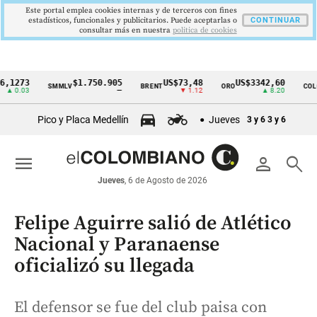
Este portal emplea cookies internas y de terceros con fines
estadísticos, funcionales y publicitarios. Puede aceptarlas o
CONTINUAR
consultar más en nuestra
politica de cookies
73
$1.750.905
US$73,48
US$3342,60
16
SMMLV
BRENT
ORO
COLCAP
Cintillo
03
—
▼ 1.12
▲ 8.20
de
Pico y Placa Medellín
Jueves
3 y 6
3 y 6
indicadores
económicos
menu
person
search
Colombia
Jueves
, 6 de Agosto de 2026
Felipe Aguirre salió de Atlético
Nacional y Paranaense
oficializó su llegada
El defensor se fue del club paisa con