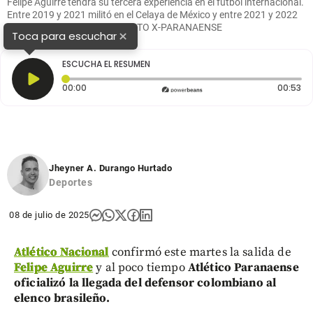
Felipe Aguirre tendrá su tercera experiencia en el fútbol internacional.
Entre 2019 y 2021 militó en el Celaya de México y entre 2021 y 2022
en Montevideo Wanderers. FOTO X-PARANAENSE
×
Toca para escuchar
ESCUCHA EL RESUMEN
Tiempo transcurrido: 0 segundos
Du
00:00
00:53
Jheyner A. Durango Hurtado
Deportes
08 de julio de 2025
Atlético Nacional
confirmó este martes la salida de
Felipe Aguirre
y al poco tiempo
Atlético Paranaense
oficializó la llegada del defensor colombiano al
elenco brasileño.