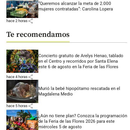
“Queremos alcanzar la meta de 2.000
mujeres contratadas”: Carolina Lopera
share
hace 2 horas
Te recomendamos
Concierto gratuito de Arelys Henao, tablado
en el Centro y recorridos por Santa Elena
este 6 de agosto en la Feria de las Flores
share
hace 4 horas
Murió la bebé hipopótamo rescatada en el
Magdalena Medio
share
hace 5 horas
¿Aún no tiene plan? Conozca la programación
de la Feria de las Flores 2026 para este
miércoles 5 de agosto