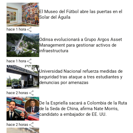
El Museo del Fútbol abre las puertas en el
Solar del Águila
share
hace 1 hora
Odinsa evolucionará a Grupo Argos Asset
Management para gestionar activos de
infraestructura
share
hace 1 hora
Universidad Nacional refuerza medidas de
seguridad tras ataque a tres estudiantes y
denuncias por amenazas
share
hace 2 horas
De la Espriella sacará a Colombia de la Ruta
de la Seda de China, afirma Nate Morris,
candidato a embajador de EE. UU.
share
hace 2 horas