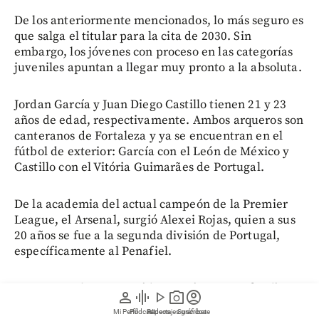
De los anteriormente mencionados, lo más seguro es
que salga el titular para la cita de 2030. Sin
embargo, los jóvenes con proceso en las categorías
juveniles apuntan a llegar muy pronto a la absoluta.
Jordan García y Juan Diego Castillo tienen 21 y 23
años de edad, respectivamente. Ambos arqueros son
canteranos de Fortaleza y ya se encuentran en el
fútbol de exterior: García con el León de México y
Castillo con el Vitória Guimarães de Portugal.
De la academia del actual campeón de la Premier
League, el Arsenal, surgió Alexei Rojas, quien a sus
20 años se fue a la segunda división de Portugal,
específicamente al Penafiel.
Para consultar contenido premium o profundizar
person
graphic_eq
play_arrow
photo_camera
account_circle
sobre sus temas de interés de Medellín, Antioquia,
Mi Perfil
Pódcast
Reportajes gráficos
Videos
Suscríbete