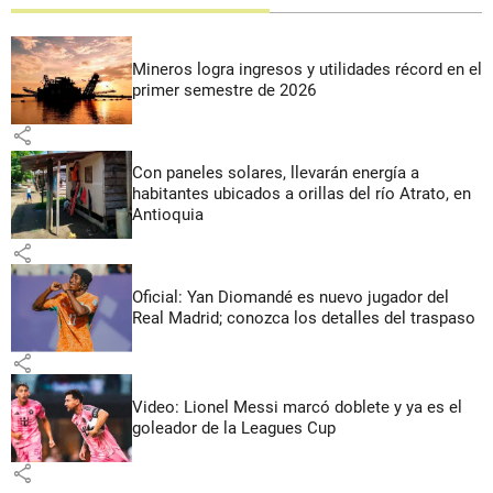
Mineros logra ingresos y utilidades récord en el
primer semestre de 2026
share
Con paneles solares, llevarán energía a
habitantes ubicados a orillas del río Atrato, en
Antioquia
share
Oficial: Yan Diomandé es nuevo jugador del
Real Madrid; conozca los detalles del traspaso
share
Video: Lionel Messi marcó doblete y ya es el
goleador de la Leagues Cup
share