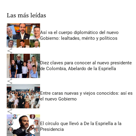
Las más leídas
Así va el cuerpo diplomático del nuevo
Gobierno: lealtades, mérito y políticos
share
Diez claves para conocer al nuevo presidente
de Colombia, Abelardo de la Espriella
share
Entre caras nuevas y viejos conocidos: así es
el nuevo Gobierno
share
El círculo que llevó a De la Espriella a la
Presidencia