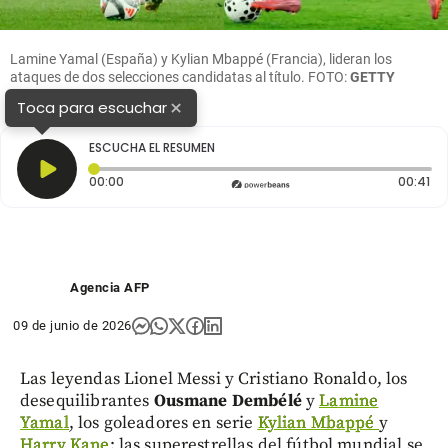
Lamine Yamal (España) y Kylian Mbappé (Francia), lideran los
ataques de dos selecciones candidatas al título. FOTO:
GETTY
×
Toca para escuchar
ESCUCHA EL RESUMEN
Tiempo transcurrido: 0 segundos
Du
00:00
00:41
Agencia AFP
09 de junio de 2026
Las leyendas Lionel Messi y Cristiano Ronaldo, los
desequilibrantes
Ousmane Dembélé
y
Lamine
Yamal
, los goleadores en serie
Kylian Mbappé
y
Harry Kane
: las superestrellas del fútbol mundial se