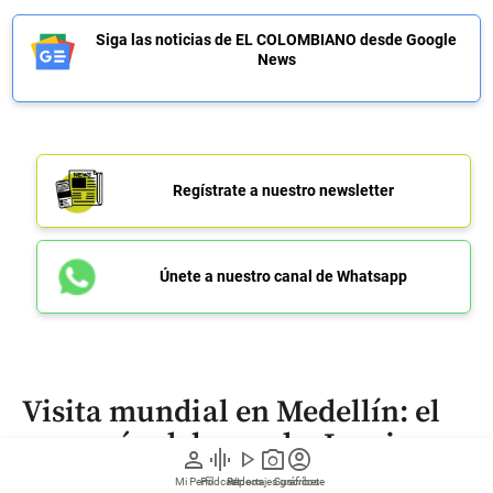
Siga las noticias de EL COLOMBIANO desde Google
News
Regístrate a nuestro newsletter
Únete a nuestro canal de Whatsapp
Visita mundial en Medellín: el
campeón del mundo, Lamine
person
graphic_eq
play_arrow
photo_camera
account_circle
Yamal, está en la ciudad
Mi Perfil
Pódcast
Reportajes gráficos
Videos
Suscríbete