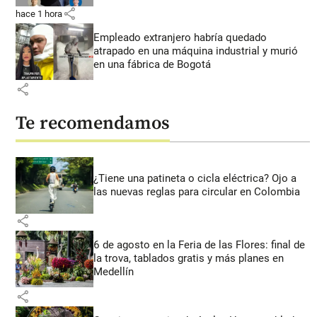
share
hace 1 hora
Empleado extranjero habría quedado
atrapado en una máquina industrial y murió
en una fábrica de Bogotá
share
Te recomendamos
¿Tiene una patineta o cicla eléctrica? Ojo a
las nuevas reglas para circular en Colombia
share
6 de agosto en la Feria de las Flores: final de
la trova, tablados gratis y más planes en
Medellín
share