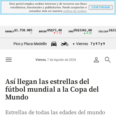
Este portal emplea cookies internas y de terceros con fines
estadísticos, funcionales y publicitarios. Puede aceptarlas o
CONTINUAR
consultar más en nuestra
politica de cookies
$1.750.905
US$73,48
US$3342,60
1621,34 
MMLV
BRENT
ORO
COLCAP
Cintillo
—
▼ 1.12
▲ 8.20
▲ 0
de
Pico y Placa Medellín
Viernes
7 y 9
7 y 9
indicadores
económicos
menu
person
search
Viernes
, 7 de Agosto de 2026
Colombia
Así llegan las estrellas del
fútbol mundial a la Copa del
Mundo
Estrellas de todas las edades del mundo