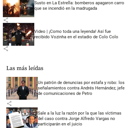
Susto en La Estrella: bomberos apagaron carro
que se incendió en la madrugada
share
Video | ¡Como toda una leyenda! Así fue
recibido Vozinha en el estadio de Colo Colo
share
Las más leídas
Un patrón de denuncias por estafa y robo: los
señalamientos contra Andrés Hernández, jefe
de comunicaciones de Petro
share
Sale a la luz la razón por la que las víctimas
del caso contra Jorge Alfredo Vargas no
participarán en el juicio