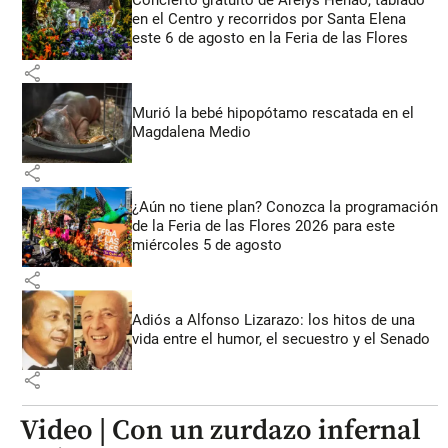
Concierto gratuito de Arelys Henao, tablado
en el Centro y recorridos por Santa Elena
este 6 de agosto en la Feria de las Flores
share
Murió la bebé hipopótamo rescatada en el
Magdalena Medio
share
¿Aún no tiene plan? Conozca la programación
de la Feria de las Flores 2026 para este
miércoles 5 de agosto
share
Adiós a Alfonso Lizarazo: los hitos de una
vida entre el humor, el secuestro y el Senado
share
Video | Con un zurdazo infernal