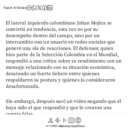
hace 4 horas
El lateral izquierdo colombiano Johan Mojica se
convirtió en tendencia, esta vez no por su
desempeño dentro del campo, sino por un
intercambio con un usuario en redes sociales que
generó una ola de reacciones. El defensor, quien
hizo parte de la Selección Colombia en el Mundial,
respondió a una crítica sobre su rendimiento con un
mensaje relacionado con su situación económica,
desatando un fuerte debate entre quienes
respaldaron su postura y quienes la consideraron
desafortunada.
Sin embargo, después sacó un video negando que él
haya sido el que respondió y que le crearon una
cuenta falsa.
person
graphic_eq
play_arrow
photo_camera
account_circle
Mi Perfil
Pódcast
Reportajes gráficos
Videos
Suscríbete