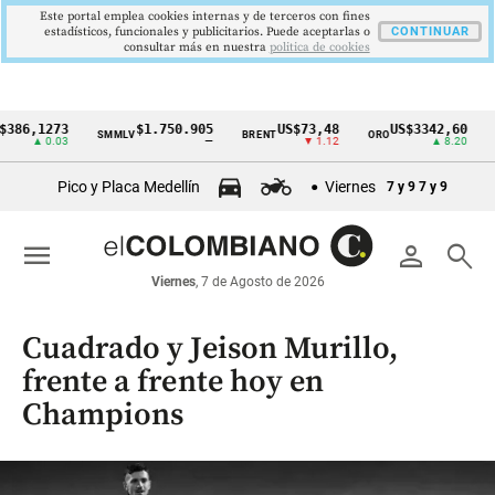
Este portal emplea cookies internas y de terceros con fines
estadísticos, funcionales y publicitarios. Puede aceptarlas o
CONTINUAR
consultar más en nuestra
politica de cookies
,1273
$1.750.905
US$73,48
US$3342,60
SMMLV
BRENT
ORO
COLC
Cintillo
▲ 0.03
—
▼ 1.12
▲ 8.20
de
Pico y Placa Medellín
Viernes
7 y 9
7 y 9
indicadores
económicos
menu
person
search
Colombia
Viernes
, 7 de Agosto de 2026
Cuadrado y Jeison Murillo,
frente a frente hoy en
Champions