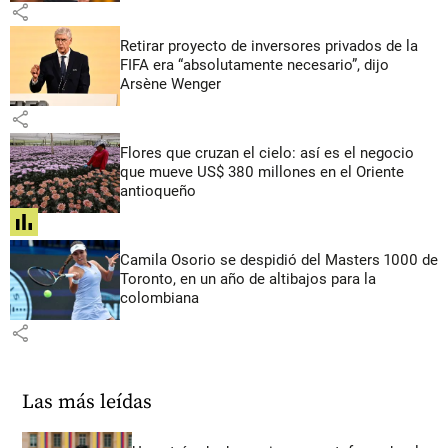
share
Retirar proyecto de inversores privados de la
FIFA era “absolutamente necesario”, dijo
Arsène Wenger
share
Flores que cruzan el cielo: así es el negocio
que mueve US$ 380 millones en el Oriente
antioqueño
share
Camila Osorio se despidió del Masters 1000 de
Toronto, en un año de altibajos para la
colombiana
share
Las más leídas