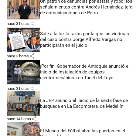
Un patrón de denuncias por estafa y robo: los
señalamientos contra Andrés Hernández, jefe
de comunicaciones de Petro
share
hace 3 horas
Sale a la luz la razón por la que las víctimas
del caso contra Jorge Alfredo Vargas no
participarán en el juicio
share
hace 3 horas
¡Por fin! Gobernador de Antioquia anunció el
inicio de instalación de equipos
electromecánicos en Túnel del Toyo
share
hace 3 horas
La JEP anunció el inicio de la sexta fase de
búsqueda en La Escombrera, de Medellín
share
hace 14 horas
El Museo del Fútbol abre las puertas en el