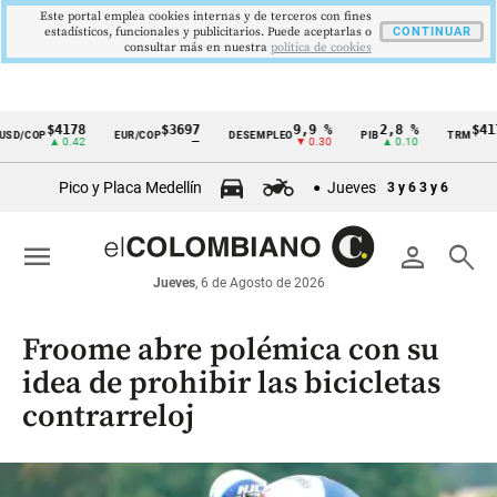
Este portal emplea cookies internas y de terceros con fines
estadísticos, funcionales y publicitarios. Puede aceptarlas o
CONTINUAR
consultar más en nuestra
politica de cookies
$4178
$3697
9,9 %
2,8 %
$4178
D/COP
EUR/COP
DESEMPLEO
PIB
TRM
Cintillo
▲ 0.42
—
▼ 0.30
▲ 0.10
▲ 
de
Pico y Placa Medellín
Jueves
3 y 6
3 y 6
indicadores
económicos
menu
person
search
Colombia
Jueves
, 6 de Agosto de 2026
Froome abre polémica con su
idea de prohibir las bicicletas
contrarreloj