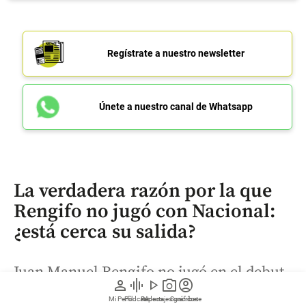
Regístrate a nuestro newsletter
Únete a nuestro canal de Whatsapp
La verdadera razón por la que
Rengifo no jugó con Nacional:
¿está cerca su salida?
Juan Manuel Rengifo no jugó en el debut
person
graphic_eq
play_arrow
photo_camera
account_circle
de Atlético Nacional en Liga y la
Mi Perfil
Pódcast
Reportajes gráficos
Videos
Suscríbete