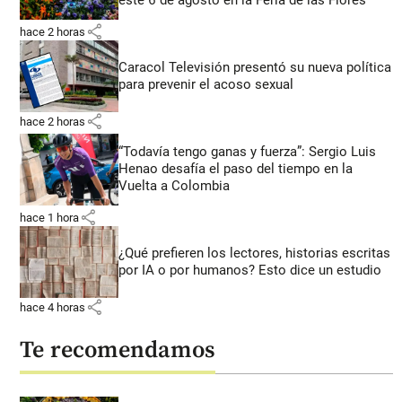
este 6 de agosto en la Feria de las Flores
share
hace 2 horas
Caracol Televisión presentó su nueva política
para prevenir el acoso sexual
share
hace 2 horas
“Todavía tengo ganas y fuerza”: Sergio Luis
Henao desafía el paso del tiempo en la
Vuelta a Colombia
share
hace 1 hora
¿Qué prefieren los lectores, historias escritas
por IA o por humanos? Esto dice un estudio
share
hace 4 horas
Te recomendamos