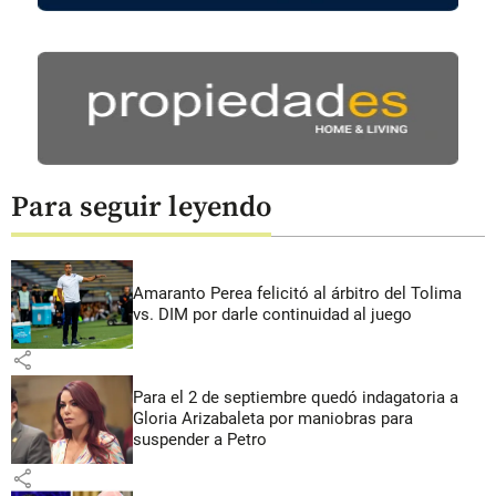
Para seguir leyendo
Amaranto Perea felicitó al árbitro del Tolima
vs. DIM por darle continuidad al juego
share
Para el 2 de septiembre quedó indagatoria a
Gloria Arizabaleta por maniobras para
suspender a Petro
share