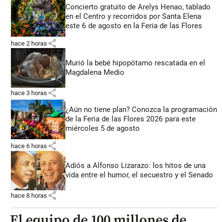
Concierto gratuito de Arelys Henao, tablado
en el Centro y recorridos por Santa Elena
este 6 de agosto en la Feria de las Flores
share
hace 2 horas
Murió la bebé hipopótamo rescatada en el
Magdalena Medio
share
hace 3 horas
¿Aún no tiene plan? Conozca la programación
de la Feria de las Flores 2026 para este
miércoles 5 de agosto
share
hace 6 horas
Adiós a Alfonso Lizarazo: los hitos de una
vida entre el humor, el secuestro y el Senado
share
hace 8 horas
El equipo de 100 millones de