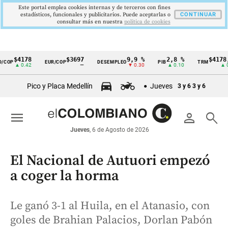
Este portal emplea cookies internas y de terceros con fines
estadísticos, funcionales y publicitarios. Puede aceptarlas o
CONTINUAR
consultar más en nuestra
politica de cookies
$4178
$3697
9,9 %
2,8 %
$4178,23
EUR/COP
DESEMPLEO
PIB
TRM
Cintillo
▲ 0.42
—
▼ 0.30
▲ 0.10
▲ 0.42
de
Pico y Placa Medellín
Jueves
3 y 6
3 y 6
indicadores
económicos
menu
person
search
Colombia
Jueves
, 6 de Agosto de 2026
El Nacional de Autuori empezó
a coger la horma
Le ganó 3-1 al Huila, en el Atanasio, con
goles de Brahian Palacios, Dorlan Pabón