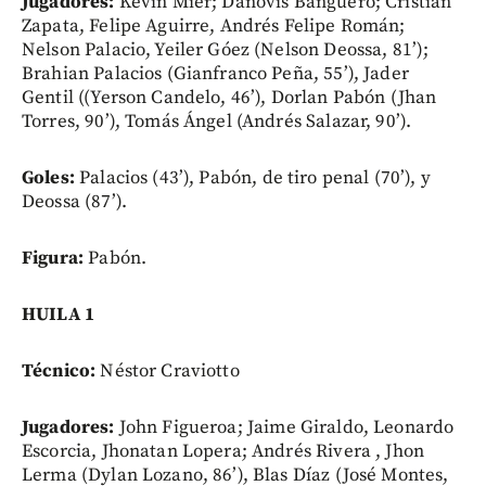
Jugadores:
Kevin Mier; Danovis Banguero; Cristian
Zapata, Felipe Aguirre, Andrés Felipe Román;
Nelson Palacio, Yeiler Góez (Nelson Deossa, 81’);
Brahian Palacios (Gianfranco Peña, 55’), Jader
Gentil ((Yerson Candelo, 46’), Dorlan Pabón (Jhan
Torres, 90’), Tomás Ángel (Andrés Salazar, 90’).
Goles:
Palacios (43’), Pabón, de tiro penal (70’), y
Deossa (87’).
Figura:
Pabón.
HUILA 1
Técnico:
Néstor Craviotto
Jugadores:
John Figueroa; Jaime Giraldo, Leonardo
Escorcia, Jhonatan Lopera; Andrés Rivera , Jhon
Lerma (Dylan Lozano, 86’), Blas Díaz (José Montes,