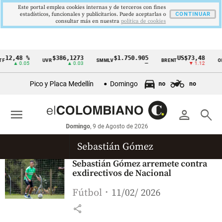
Este portal emplea cookies internas y de terceros con fines
estadísticos, funcionales y publicitarios. Puede aceptarlas o
CONTINUAR
consultar más en nuestra
politica de cookies
12,48 %
$386,1273
$1.750.905
US$73,48
F
UVR
SMMLV
BRENT
OR
Cintillo
▲ 0.05
▲ 0.03
—
▼ 1.12
de
Pico y Placa Medellín
Domingo
no
no
indicadores
económicos
menu
person
search
Colombia
Domingo
, 9 de Agosto de 2026
Sebastián Gómez
Sebastián Gómez arremete contra
exdirectivos de Nacional
Fútbol
11/02/ 2026
share