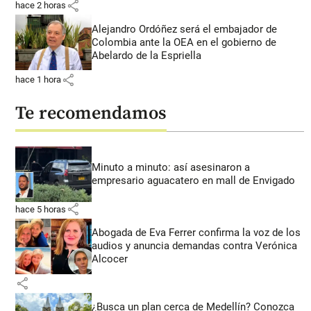
share
hace 2 horas
Alejandro Ordóñez será el embajador de
Colombia ante la OEA en el gobierno de
Abelardo de la Espriella
share
hace 1 hora
Te recomendamos
Minuto a minuto: así asesinaron a
empresario aguacatero en mall de Envigado
share
hace 5 horas
Abogada de Eva Ferrer confirma la voz de los
audios y anuncia demandas contra Verónica
Alcocer
share
¿Busca un plan cerca de Medellín? Conozca