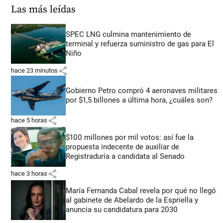
Las más leídas
SPEC LNG culmina mantenimiento de
terminal y refuerza suministro de gas para El
Niño
share
hace 23 minutos
Gobierno Petro compró 4 aeronaves militares
por $1,5 billones a última hora, ¿cuáles son?
share
hace 5 horas
$100 millones por mil votos: así fue la
propuesta indecente de auxiliar de
Registraduría a candidata al Senado
share
hace 3 horas
María Fernanda Cabal revela por qué no llegó
al gabinete de Abelardo de la Espriella y
anuncia su candidatura para 2030