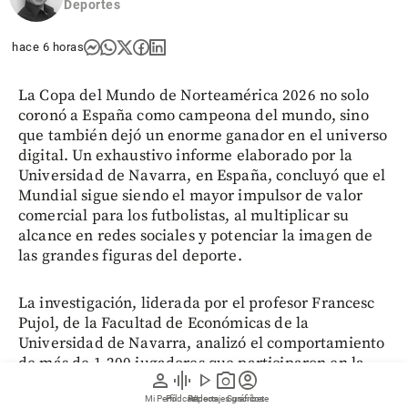
Deportes
hace 6 horas
La Copa del Mundo de Norteamérica 2026 no solo
coronó a España como campeona del mundo, sino
que también dejó un enorme ganador en el universo
digital. Un exhaustivo informe elaborado por la
Universidad de Navarra, en España, concluyó que el
Mundial sigue siendo el mayor impulsor de valor
comercial para los futbolistas, al multiplicar su
alcance en redes sociales y potenciar la imagen de
las grandes figuras del deporte.
La investigación, liderada por el profesor Francesc
Pujol, de la Facultad de Económicas de la
Universidad de Navarra, analizó el comportamiento
de más de 1.200 jugadores que participaron en la
person
graphic_eq
play_arrow
photo_camera
account_circle
cita orbital para medir la relación entre su
Mi Perfil
Pódcast
Reportajes gráficos
Videos
Suscríbete
rendimiento deportivo y el crecimiento de sus