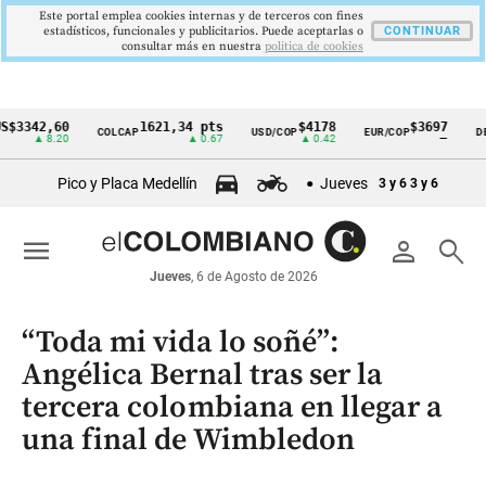
Este portal emplea cookies internas y de terceros con fines
estadísticos, funcionales y publicitarios. Puede aceptarlas o
CONTINUAR
consultar más en nuestra
politica de cookies
2,60
1621,34 pts
$4178
$3697
COLCAP
USD/COP
EUR/COP
DESEMP
Cintillo
▲ 8.20
▲ 0.67
▲ 0.42
—
de
Pico y Placa Medellín
Jueves
3 y 6
3 y 6
indicadores
económicos
menu
person
search
Colombia
Jueves
, 6 de Agosto de 2026
“Toda mi vida lo soñé”:
Angélica Bernal tras ser la
tercera colombiana en llegar a
una final de Wimbledon