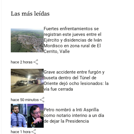
Las más leídas
Fuertes enfrentamientos se
registran este jueves entre el
Ejército y disidencias de Iván
Mordisco en zona rural de El
Cerrito, Valle
share
hace 2 horas
Grave accidente entre furgón y
buseta dentro del Túnel de
Oriente dejó ocho lesionados: la
vía fue cerrada
share
hace 50 minutos
Petro nombró a Inti Asprilla
como notario interino a un día
de dejar la Presidencia
share
hace 1 hora