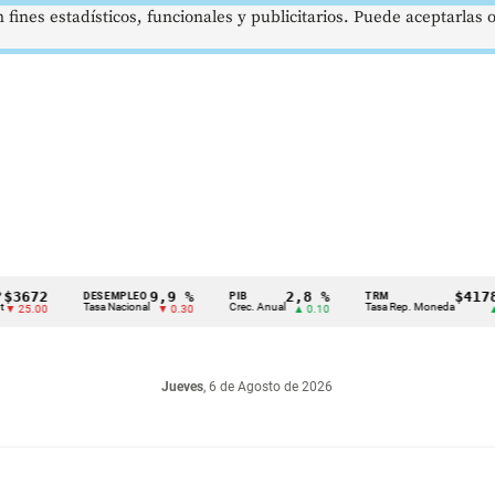
 fines estadísticos, funcionales y publicitarios. Puede aceptarlas
9,9 %
2,8 %
$4178,23
DESEMPLEO
PIB
TRM
Tasa Nacional
Crec. Anual
Tasa Rep. Moneda
▼ 0.30
▲ 0.10
▲ 0.42
Jueves
, 6 de Agosto de 2026