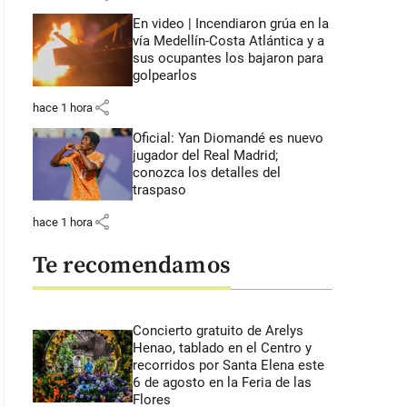
En video | Incendiaron grúa en la
vía Medellín-Costa Atlántica y a
sus ocupantes los bajaron para
golpearlos
share
hace 1 hora
Oficial: Yan Diomandé es nuevo
jugador del Real Madrid;
conozca los detalles del
traspaso
share
hace 1 hora
Te recomendamos
Concierto gratuito de Arelys
Henao, tablado en el Centro y
recorridos por Santa Elena este
: 44 segundos
6 de agosto en la Feria de las
Flores