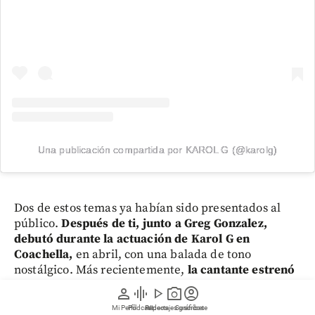
Una publicación compartida por KAROL G (@karolg)
Dos de estos temas ya habían sido presentados al
público.
Después de ti, junto a Greg Gonzalez,
debutó durante la actuación de Karol G en
Coachella,
en abril, con una balada de tono
nostálgico. Más recientemente,
la cantante estrenó
Matadora
durante el primer concierto de su gira
person
graphic_eq
play_arrow
photo_camera
account_circle
Viajando por el Mundo Tropitour
, realizado el 24 de
Mi Perfil
Pódcast
Reportajes gráficos
Videos
Suscríbete