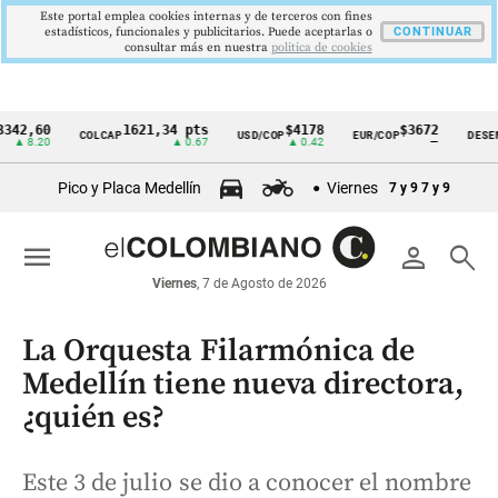
Este portal emplea cookies internas y de terceros con fines
estadísticos, funcionales y publicitarios. Puede aceptarlas o
CONTINUAR
consultar más en nuestra
politica de cookies
60
1621,34 pts
$4178
$3672
COLCAP
USD/COP
EUR/COP
DESEMPLEO
Cintillo
.20
▲ 0.67
▲ 0.42
—
de
Pico y Placa Medellín
Viernes
7 y 9
7 y 9
indicadores
económicos
menu
person
search
Colombia
Viernes
, 7 de Agosto de 2026
La Orquesta Filarmónica de
Medellín tiene nueva directora,
¿quién es?
Este 3 de julio se dio a conocer el nombre