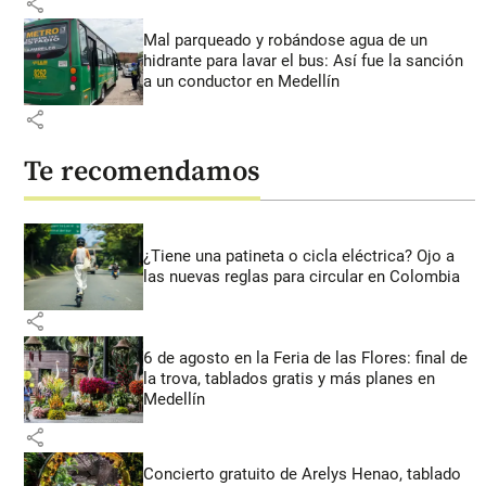
share
Mal parqueado y robándose agua de un
hidrante para lavar el bus: Así fue la sanción
a un conductor en Medellín
share
Te recomendamos
¿Tiene una patineta o cicla eléctrica? Ojo a
las nuevas reglas para circular en Colombia
share
6 de agosto en la Feria de las Flores: final de
la trova, tablados gratis y más planes en
Medellín
share
Concierto gratuito de Arelys Henao, tablado