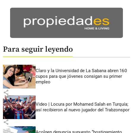
Para seguir leyendo
Claro y la Universidad de La Sabana abren 160
cupos para que jóvenes consigan su primer
empleo
share
Video | Locura por Mohamed Salah en Turquía;
así recibieron al nuevo jugador del Trabzonspor
share
Acolgen denuncia supuesto “hostigamiento