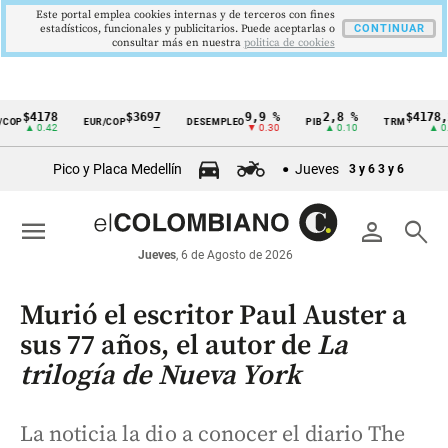
Este portal emplea cookies internas y de terceros con fines
estadísticos, funcionales y publicitarios. Puede aceptarlas o
CONTINUAR
consultar más en nuestra
politica de cookies
$4178
$3697
9,9 %
2,8 %
$4178,23
P
EUR/COP
DESEMPLEO
PIB
TRM
Cintillo
▲ 0.42
—
▼ 0.30
▲ 0.10
▲ 0.42
de
Pico y Placa Medellín
Jueves
3 y 6
3 y 6
indicadores
económicos
menu
person
search
Colombia
Jueves
, 6 de Agosto de 2026
Murió el escritor Paul Auster a
sus 77 años, el autor de
La
trilogía de Nueva York
La noticia la dio a conocer el diario The