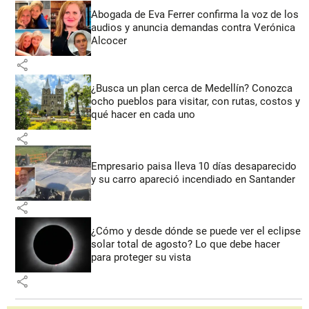
Abogada de Eva Ferrer confirma la voz de los
audios y anuncia demandas contra Verónica
Alcocer
share
¿Busca un plan cerca de Medellín? Conozca
ocho pueblos para visitar, con rutas, costos y
qué hacer en cada uno
share
Empresario paisa lleva 10 días desaparecido
y su carro apareció incendiado en Santander
share
¿Cómo y desde dónde se puede ver el eclipse
solar total de agosto? Lo que debe hacer
para proteger su vista
share