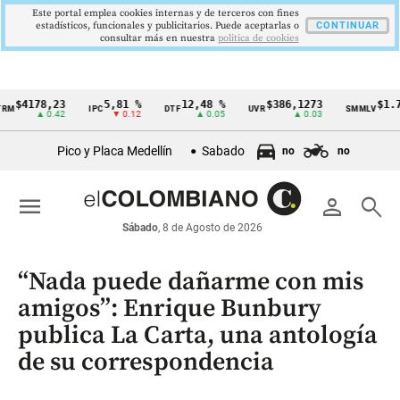
Este portal emplea cookies internas y de terceros con fines
estadísticos, funcionales y publicitarios. Puede aceptarlas o
CONTINUAR
consultar más en nuestra
politica de cookies
178,23
5,81 %
12,48 %
$386,1273
$1.750.9
IPC
DTF
UVR
SMMLV
Cintillo
▲ 0.42
▼ 0.12
▲ 0.05
▲ 0.03
de
Pico y Placa Medellín
Sabado
no
no
indicadores
económicos
menu
person
search
Colombia
Sábado
, 8 de Agosto de 2026
“Nada puede dañarme con mis
amigos”: Enrique Bunbury
publica La Carta, una antología
de su correspondencia