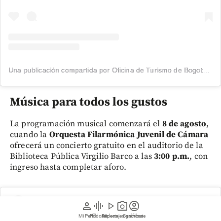
Una publicación compartida por Oficina de Turismo de Bogotá (@bogota_turismo)
Música para todos los gustos
La programación musical comenzará el
8 de agosto
,
cuando la
Orquesta Filarmónica Juvenil de Cámara
ofrecerá un concierto gratuito en el auditorio de la
Biblioteca Pública Virgilio Barco a las
3:00 p.m.
, con
ingreso hasta completar aforo.
person
graphic_eq
play_arrow
photo_camera
account_circle
Mi Perfil
Pódcast
Reportajes gráficos
Videos
Suscríbete