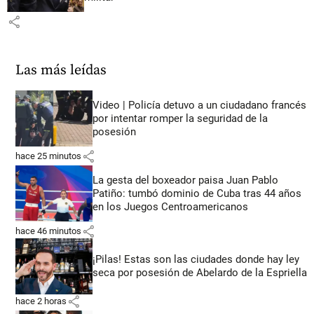
share
Las más leídas
Video | Policía detuvo a un ciudadano francés
por intentar romper la seguridad de la
posesión
share
hace 25 minutos
La gesta del boxeador paisa Juan Pablo
Patiño: tumbó dominio de Cuba tras 44 años
en los Juegos Centroamericanos
share
hace 46 minutos
¡Pilas! Estas son las ciudades donde hay ley
seca por posesión de Abelardo de la Espriella
share
hace 2 horas