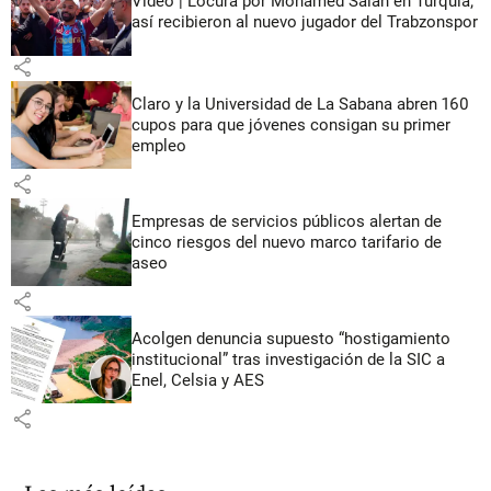
Video | Locura por Mohamed Salah en Turquía;
así recibieron al nuevo jugador del Trabzonspor
share
Claro y la Universidad de La Sabana abren 160
cupos para que jóvenes consigan su primer
empleo
share
Empresas de servicios públicos alertan de
cinco riesgos del nuevo marco tarifario de
aseo
share
Acolgen denuncia supuesto “hostigamiento
institucional” tras investigación de la SIC a
Enel, Celsia y AES
share