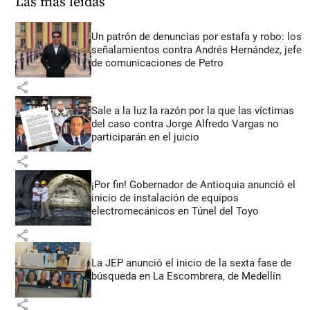
Las más leídas
Un patrón de denuncias por estafa y robo: los
señalamientos contra Andrés Hernández, jefe
de comunicaciones de Petro
share
Sale a la luz la razón por la que las víctimas
del caso contra Jorge Alfredo Vargas no
participarán en el juicio
share
¡Por fin! Gobernador de Antioquia anunció el
inicio de instalación de equipos
electromecánicos en Túnel del Toyo
share
La JEP anunció el inicio de la sexta fase de
búsqueda en La Escombrera, de Medellín
share