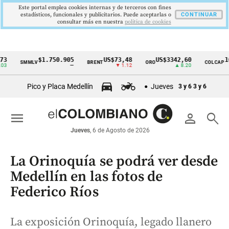
Este portal emplea cookies internas y de terceros con fines
estadísticos, funcionales y publicitarios. Puede aceptarlas o
CONTINUAR
consultar más en nuestra
politica de cookies
$1.750.905
US$73,48
US$3342,60
1621,3
SMMLV
BRENT
ORO
COLCAP
Cintillo
—
▼ 1.12
▲ 8.20
de
Pico y Placa Medellín
Jueves
3 y 6
3 y 6
indicadores
económicos
menu
person
search
Colombia
Jueves
, 6 de Agosto de 2026
La Orinoquía se podrá ver desde
Medellín en las fotos de
Federico Ríos
La exposición Orinoquía, legado llanero