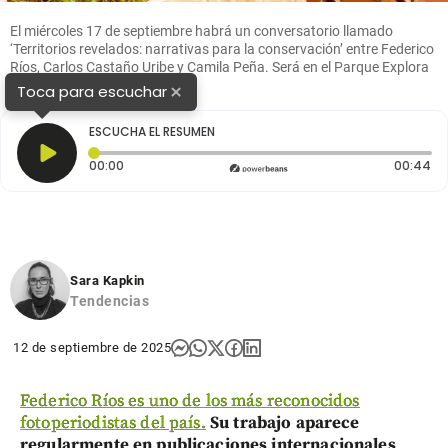
El miércoles 17 de septiembre habrá un conversatorio llamado
‘Territorios revelados: narrativas para la conservación’ entre Federico
Ríos, Carlos Castaño Uribe y Camila Peña. Será en el Parque Explora
a las 5:00 p.m. Foto cortesía.
×
Toca para escuchar
ESCUCHA EL RESUMEN
Tiempo transcurrido: 0 segundos
Du
00:00
00:44
Sara Kapkin
Tendencias
12 de septiembre de 2025
Federico Ríos es uno de los más reconocidos
fotoperiodistas del país.
Su trabajo aparece
regularmente en publicaciones internacionales