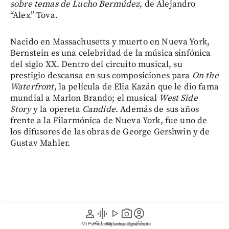
sobre temas de Lucho Bermúdez,
de Alejandro
“Alex” Tova.
Nacido en Massachusetts y muerto en Nueva York,
Bernstein es una celebridad de la música sinfónica
del siglo XX. Dentro del circuito musical, su
prestigio descansa en sus composiciones para
On the
Waterfront
, la película de Elia Kazán que le dio fama
mundial a Marlon Brando; el musical
West Side
Story
y la opereta
Candide
. Además de sus años
frente a la Filarmónica de Nueva York, fue uno de
los difusores de las obras de George Gershwin y de
Gustav Mahler.
person
graphic_eq
play_arrow
photo_camera
account_circle
Mi Perfil
Pódcast
Reportajes gráficos
Videos
Suscríbete