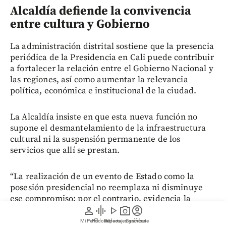
Alcaldía defiende la convivencia
entre cultura y Gobierno
La administración distrital sostiene que la presencia
periódica de la Presidencia en Cali puede contribuir
a fortalecer la relación entre el Gobierno Nacional y
las regiones, así como aumentar la relevancia
política, económica e institucional de la ciudad.
La Alcaldía insiste en que esta nueva función no
supone el desmantelamiento de la infraestructura
cultural ni la suspensión permanente de los
servicios que allí se prestan.
“La realización de un evento de Estado como la
posesión presidencial no reemplaza ni disminuye
ese compromiso; por el contrario, evidencia la
person
graphic_eq
play_arrow
photo_camera
account_circle
capacidad de Cali para acoger acontecimientos de
trascendencia nacional mientras fortalece de
Mi Perfil
Pódcast
Reportajes gráficos
Videos
Suscríbete