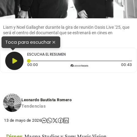
Liam y Noel Gallagher durante la gira de reunión Oasis Live ‘25, que
será el centro del documental que se estrenará en cines en
septiembre. FOTO cortesía
×
Toca para escuchar
ESCUCHA EL RESUMEN
Tiempo transcurrido: 0 segundos
Du
00:00
00:43
Leonardo Bautista Romero
Tendencias
13 de mayo de 2026
Disney
, Magna Studios y Sony Music Vision