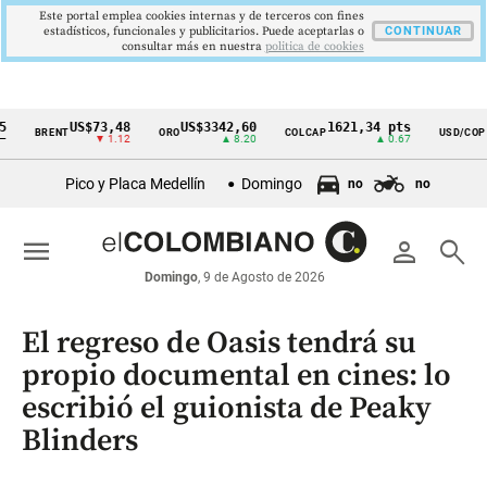
Este portal emplea cookies internas y de terceros con fines
estadísticos, funcionales y publicitarios. Puede aceptarlas o
CONTINUAR
consultar más en nuestra
politica de cookies
US$73,48
US$3342,60
1621,34 pts
$417
BRENT
ORO
COLCAP
USD/COP
Cintillo
▼ 1.12
▲ 8.20
▲ 0.67
▲ 0.4
de
Pico y Placa Medellín
Domingo
no
no
indicadores
económicos
menu
person
search
Colombia
Domingo
, 9 de Agosto de 2026
El regreso de Oasis tendrá su
propio documental en cines: lo
escribió el guionista de Peaky
Blinders