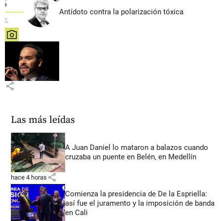
Antídoto contra la polarización tóxica
share
share
Las más leídas
A Juan Daniel lo mataron a balazos cuando
cruzaba un puente en Belén, en Medellín
share
hace 4 horas
Comienza la presidencia de De la Espriella:
así fue el juramento y la imposición de banda
en Cali