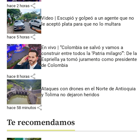
share
hace 2 horas
Video | Escupió y golpeó a un agente que no
le aceptó plata para que no lo multara
share
hace 5 horas
En vivo | “Colombia se salvó y vamos a
construir entre todos la ‘Patria milagro’”: De la
Espriella ya tomó juramento como presidente
de Colombia
share
hace 8 horas
Ataques con drones en el Norte de Antioquia
y Tolima no dejaron heridos
share
hace 58 minutos
Te recomendamos