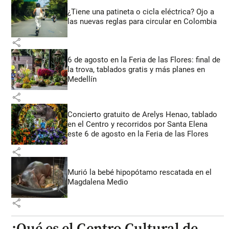
¿Tiene una patineta o cicla eléctrica? Ojo a
las nuevas reglas para circular en Colombia
share
6 de agosto en la Feria de las Flores: final de
la trova, tablados gratis y más planes en
Medellín
share
Concierto gratuito de Arelys Henao, tablado
en el Centro y recorridos por Santa Elena
este 6 de agosto en la Feria de las Flores
share
Murió la bebé hipopótamo rescatada en el
Magdalena Medio
share
¿Qué es el Centro Cultural de