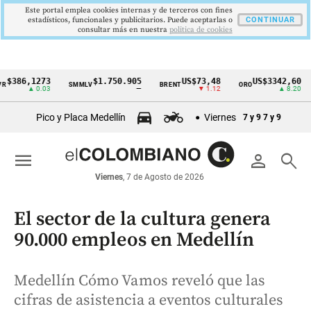
Este portal emplea cookies internas y de terceros con fines
estadísticos, funcionales y publicitarios. Puede aceptarlas o
CONTINUAR
consultar más en nuestra
politica de cookies
6,1273
$1.750.905
US$73,48
US$3342,60
SMMLV
BRENT
ORO
COL
Cintillo
▲ 0.03
—
▼ 1.12
▲ 8.20
de
Pico y Placa Medellín
Viernes
7 y 9
7 y 9
indicadores
económicos
menu
person
search
Colombia
Viernes
, 7 de Agosto de 2026
El sector de la cultura genera
90.000 empleos en Medellín
Medellín Cómo Vamos reveló que las
cifras de asistencia a eventos culturales