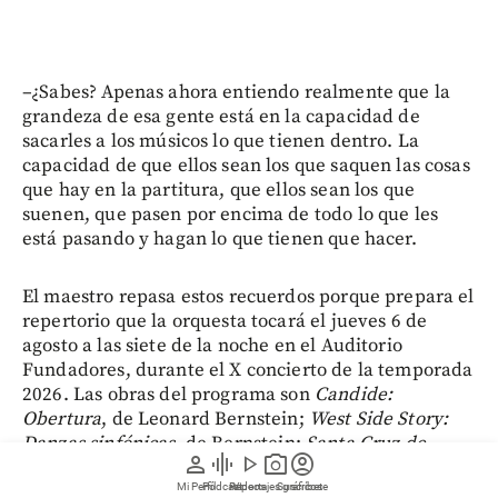
–¿Sabes? Apenas ahora entiendo realmente que la
grandeza de esa gente está en la capacidad de
sacarles a los músicos lo que tienen dentro. La
capacidad de que ellos sean los que saquen las cosas
que hay en la partitura, que ellos sean los que
suenen, que pasen por encima de todo lo que les
está pasando y hagan lo que tienen que hacer.
El maestro repasa estos recuerdos porque prepara el
repertorio que la orquesta tocará el jueves 6 de
agosto a las siete de la noche en el Auditorio
Fundadores, durante el X concierto de la temporada
2026. Las obras del programa son
Candide:
Obertura
, de Leonard Bernstein;
West Side Story:
Danzas sinfónicas
, de Bernstein;
Santa Cruz de
person
graphic_eq
play_arrow
photo_camera
account_circle
Pacairigua
, de Evencio Castellanos;
Danzón No. 2
,
Mi Perfil
Pódcast
Reportajes gráficos
Videos
Suscríbete
de Arturo Márquez, y
Kalamary: Paráfrasis sinfónica