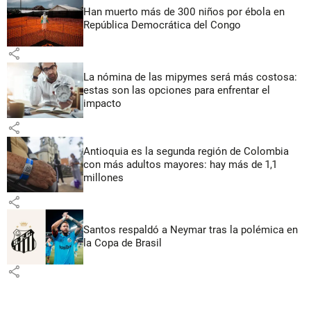
Han muerto más de 300 niños por ébola en
República Democrática del Congo
share
La nómina de las mipymes será más costosa:
estas son las opciones para enfrentar el
impacto
share
Antioquia es la segunda región de Colombia
con más adultos mayores: hay más de 1,1
millones
share
Santos respaldó a Neymar tras la polémica en
la Copa de Brasil
share