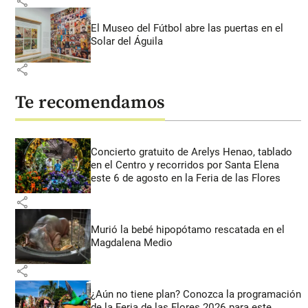
share
El Museo del Fútbol abre las puertas en el
Solar del Águila
share
Te recomendamos
Concierto gratuito de Arelys Henao, tablado
en el Centro y recorridos por Santa Elena
este 6 de agosto en la Feria de las Flores
share
Murió la bebé hipopótamo rescatada en el
Magdalena Medio
share
¿Aún no tiene plan? Conozca la programación
de la Feria de las Flores 2026 para este