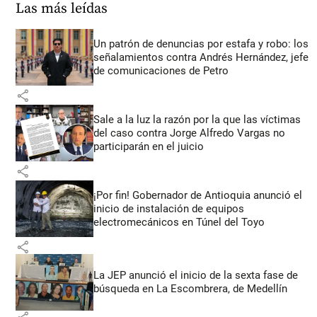
Las más leídas
Un patrón de denuncias por estafa y robo: los
señalamientos contra Andrés Hernández, jefe
de comunicaciones de Petro
share
Sale a la luz la razón por la que las víctimas
del caso contra Jorge Alfredo Vargas no
participarán en el juicio
share
¡Por fin! Gobernador de Antioquia anunció el
inicio de instalación de equipos
electromecánicos en Túnel del Toyo
share
La JEP anunció el inicio de la sexta fase de
búsqueda en La Escombrera, de Medellín