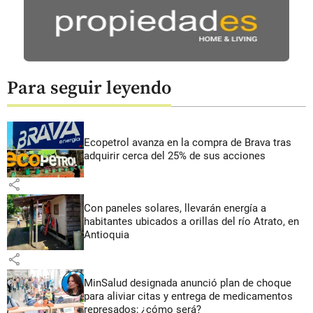
Para seguir leyendo
Ecopetrol avanza en la compra de Brava tras
adquirir cerca del 25% de sus acciones
share
Con paneles solares, llevarán energía a
habitantes ubicados a orillas del río Atrato, en
Antioquia
share
MinSalud designada anunció plan de choque
para aliviar citas y entrega de medicamentos
represados; ¿cómo será?