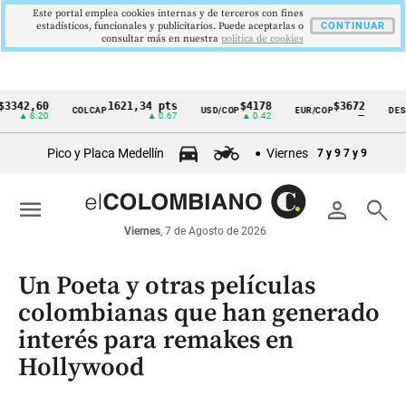
Este portal emplea cookies internas y de terceros con fines
estadísticos, funcionales y publicitarios. Puede aceptarlas o
CONTINUAR
consultar más en nuestra
politica de cookies
,60
1621,34 pts
$4178
$3672
COLCAP
USD/COP
EUR/COP
DESEMPLE
Cintillo
8.20
▲ 0.67
▲ 0.42
—
de
Pico y Placa Medellín
Viernes
7 y 9
7 y 9
indicadores
económicos
menu
person
search
Colombia
Viernes
, 7 de Agosto de 2026
Un Poeta y otras películas
colombianas que han generado
interés para remakes en
Hollywood