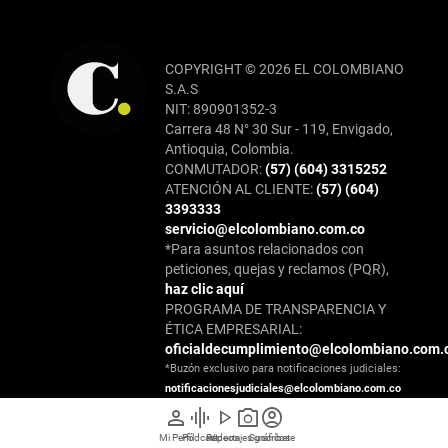
COPYRIGHT © 2026 EL COLOMBIANO
S.A.S
NIT: 890901352-3
Carrera 48 N° 30 Sur - 119, Envigado,
Antioquia, Colombia.
CONMUTADOR:
(57) (604) 3315252
ATENCIÓN AL CLIENTE:
(57) (604)
3393333
servicio@elcolombiano.com.co
*Para asuntos relacionados con
peticiones, quejas y reclamos (PQR),
haz clic aquí
PROGRAMA DE TRANSPARENCIA Y
ÉTICA EMPRESARIAL:
oficialdecumplimiento@elcolombiano.com.
*Buzón exclusivo para notificaciones judiciales:
notificacionesjudiciales@elcolombiano.com.co
person
graphic_eq
play_arrow
photo_camera
account_circle
Mi Perfil
Pódcast
Reportajes gráficos
Videos
Suscríbete