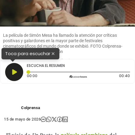
La película de Simón Mesa ha llamado la atención por críticas
positivas y galardones en la mayor parte de festivales
cinematográficos del mundo donde se exhibió. FOTO Colprensa-
Ocúltimo y Medio de Contención
×
Toca para escuchar
1
2
ESCUCHA EL RESUMEN
Tiempo transcurrido: 0 segundos
Du
00:00
00:40
Colprensa
15 de mayo de 2026