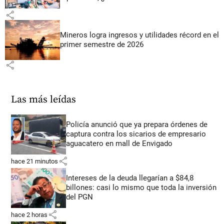
share
Mineros logra ingresos y utilidades récord en el
primer semestre de 2026
share
Las más leídas
Policía anunció que ya prepara órdenes de
captura contra los sicarios de empresario
aguacatero en mall de Envigado
share
hace 21 minutos
Intereses de la deuda llegarían a $84,8
billones: casi lo mismo que toda la inversión
del PGN
share
hace 2 horas