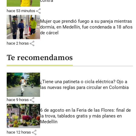
contra
share
hace 53 minutos
Mujer que prendió fuego a su pareja mientras
dormía, en Medellín, fue condenada a 18 años
de cárcel
share
hace 2 horas
Te recomendamos
¿Tiene una patineta o cicla eléctrica? Ojo a
las nuevas reglas para circular en Colombia
share
hace 9 horas
6 de agosto en la Feria de las Flores: final de
la trova, tablados gratis y más planes en
Medellín
share
hace 12 horas