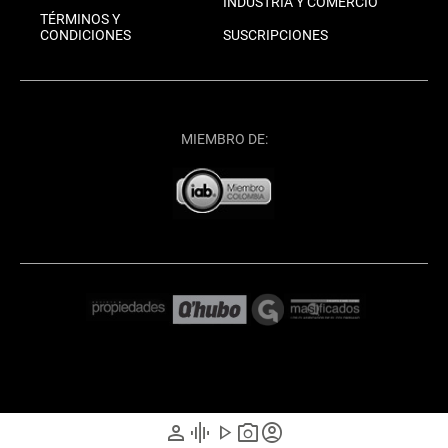
INDUSTRIA Y COMERCIO
TÉRMINOS Y
CONDICIONES
SUSCRIPCIONES
MIEMBRO DE:
person
graphic_eq
play_arrow
photo_camera
account_circle