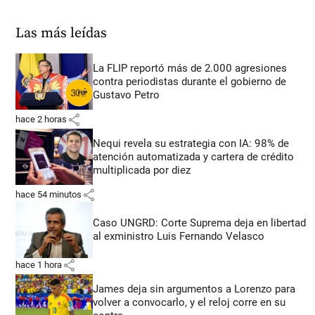
Las más leídas
La FLIP reportó más de 2.000 agresiones
contra periodistas durante el gobierno de
Gustavo Petro
share
hace 2 horas
Nequi revela su estrategia con IA: 98% de
atención automatizada y cartera de crédito
multiplicada por diez
share
hace 54 minutos
Caso UNGRD: Corte Suprema deja en libertad
al exministro Luis Fernando Velasco
share
hace 1 hora
James deja sin argumentos a Lorenzo para
volver a convocarlo, y el reloj corre en su