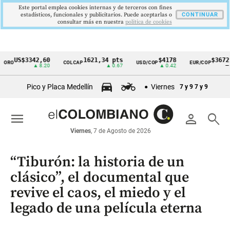
Este portal emplea cookies internas y de terceros con fines
estadísticos, funcionales y publicitarios. Puede aceptarlas o
CONTINUAR
consultar más en nuestra
politica de cookies
US$3342,60
1621,34 pts
$4178
$3672
O
COLCAP
USD/COP
EUR/COP
Cintillo
▲ 8.20
▲ 0.67
▲ 0.42
—
de
Pico y Placa Medellín
Viernes
7 y 9
7 y 9
indicadores
económicos
menu
person
search
Colombia
Viernes
, 7 de Agosto de 2026
“Tiburón: la historia de un
clásico”, el documental que
revive el caos, el miedo y el
legado de una película eterna