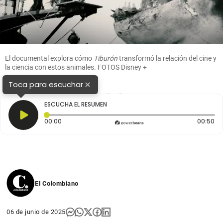
El documental explora cómo
Tiburón
transformó la relación del cine y
la ciencia con estos animales. FOTOS Disney +
×
Toca para escuchar
1
2
3
ESCUCHA EL RESUMEN
Tiempo transcurrido: 0 segundos
Du
00:00
00:50
El Colombiano
06 de junio de 2025