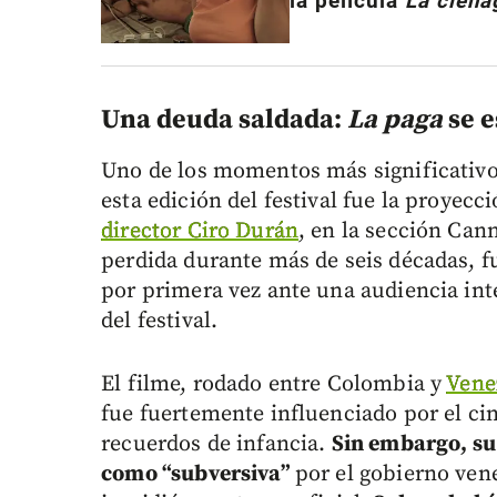
la película
La ciéna
Una deuda saldada:
La paga
se e
Uno de los momentos más significativos
esta edición del festival fue la proyecc
director Ciro Durán
, en la sección Can
perdida durante más de seis décadas, f
por primera vez ante una audiencia int
del festival.
El filme, rodado entre Colombia y
Vene
fue fuertemente influenciado por el cin
recuerdos de infancia.
Sin embargo, su 
como “subversiva”
por el gobierno ven