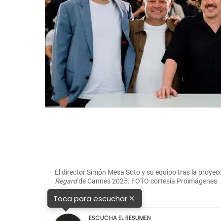
El director Simón Mesa Soto y su equipo tras la proyec
Regard
de Cannes 2025. FOTO cortesía Proimágenes
×
Toca para escuchar
ESCUCHA EL RESUMEN