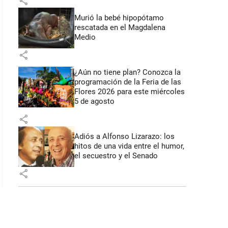
share
: 47 segundos
Murió la bebé hipopótamo
rescatada en el Magdalena
Medio
share
¿Aún no tiene plan? Conozca la
programación de la Feria de las
Flores 2026 para este miércoles
5 de agosto
share
Adiós a Alfonso Lizarazo: los
hitos de una vida entre el humor,
el secuestro y el Senado
share