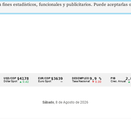
 fines estadísticos, funcionales y publicitarios. Puede aceptarlas
$4178
$3639
9,9 %
2,8 %
COP
EUR/COP
DESEMPLEO
PIB
 Spot
Euro Spot
Tasa Nacional
Crec. Anual
▲ 0.42
—
▼ 0.30
▲ 0.10
Sábado
, 8 de Agosto de 2026