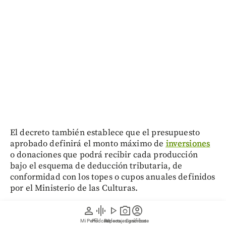
El decreto también establece que el presupuesto
aprobado definirá el monto máximo de
inversiones
o donaciones que podrá recibir cada producción
bajo el esquema de deducción tributaria, de
conformidad con los topes o cupos anuales definidos
por el Ministerio de las Culturas.
person
graphic_eq
play_arrow
photo_camera
account_circle
Entre los requisitos exigidos a los realizadores figura
Mi Perfil
Pódcast
Reportajes gráficos
Videos
Suscríbete
acreditar el cumplimiento de las condiciones