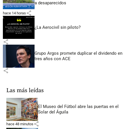
a desaparecidos
share
hace 14 horas
¿La Aerocivil sin piloto?
share
Grupo Argos promete duplicar el dividendo en
tres años con ACE
share
Las más leídas
El Museo del Fútbol abre las puertas en el
Solar del Águila
share
hace 48 minutos