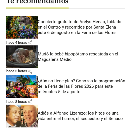
Te recomendamos
Concierto gratuito de Arelys Henao, tablado
en el Centro y recorridos por Santa Elena
este 6 de agosto en la Feria de las Flores
share
hace 4 horas
Murió la bebé hipopótamo rescatada en el
Magdalena Medio
share
hace 5 horas
¿Aún no tiene plan? Conozca la programación
de la Feria de las Flores 2026 para este
miércoles 5 de agosto
share
hace 8 horas
Adiós a Alfonso Lizarazo: los hitos de una
vida entre el humor, el secuestro y el Senado