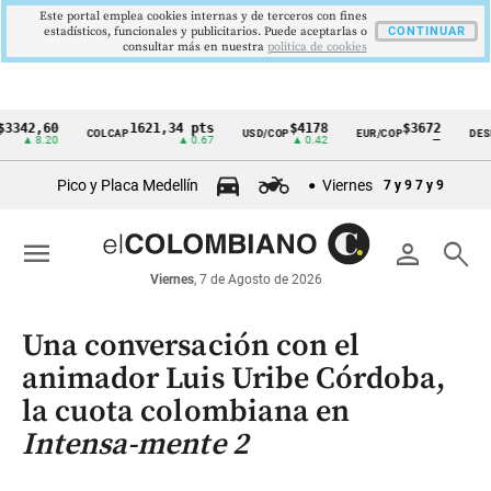
Este portal emplea cookies internas y de terceros con fines
estadísticos, funcionales y publicitarios. Puede aceptarlas o
CONTINUAR
consultar más en nuestra
politica de cookies
,60
1621,34 pts
$4178
$3672
COLCAP
USD/COP
EUR/COP
DESEMPLE
Cintillo
8.20
▲ 0.67
▲ 0.42
—
de
Pico y Placa Medellín
Viernes
7 y 9
7 y 9
indicadores
económicos
menu
person
search
Colombia
Viernes
, 7 de Agosto de 2026
Una conversación con el
animador Luis Uribe Córdoba,
la cuota colombiana en
Intensa-mente 2