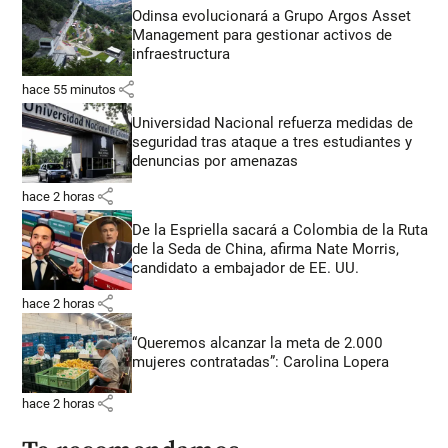
Odinsa evolucionará a Grupo Argos Asset
Management para gestionar activos de
infraestructura
share
hace 55 minutos
Universidad Nacional refuerza medidas de
seguridad tras ataque a tres estudiantes y
denuncias por amenazas
share
hace 2 horas
De la Espriella sacará a Colombia de la Ruta
de la Seda de China, afirma Nate Morris,
candidato a embajador de EE. UU.
share
hace 2 horas
“Queremos alcanzar la meta de 2.000
mujeres contratadas”: Carolina Lopera
share
hace 2 horas