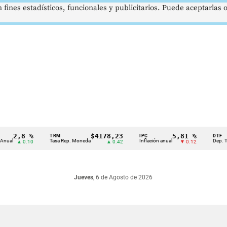
 fines estadísticos, funcionales y publicitarios. Puede aceptarlas
2,8 %
$4178,23
5,81 %
TRM
IPC
DTF
l
Tasa Rep. Moneda
Inflación anual
Dep. Términ
▲ 0.10
▲ 0.42
▼ 0.12
Jueves
, 6 de Agosto de 2026