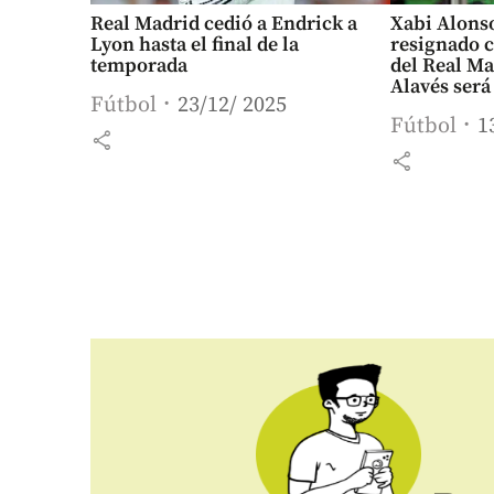
Real Madrid cedió a Endrick a
Xabi Alonso
Lyon hasta el final de la
resignado c
temporada
del Real Ma
Alavés ser
Fútbol
23/12/ 2025
Fútbol
1
share
share