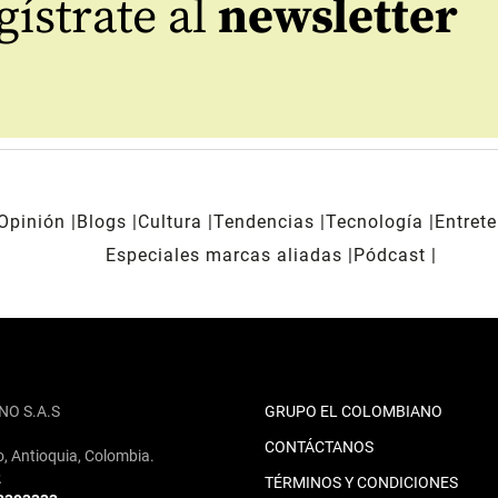
ístrate al
newsletter
Opinión
Blogs
Cultura
Tendencias
Tecnología
Entret
Especiales marcas aliadas
Pódcast
NO S.A.S
GRUPO EL COLOMBIANO
CONTÁCTANOS
o, Antioquia, Colombia.
2
TÉRMINOS Y CONDICIONES