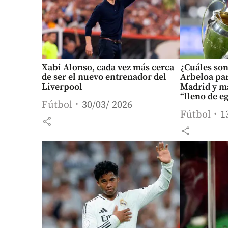
Xabi Alonso, cada vez más cerca
¿Cuáles son
de ser el nuevo entrenador del
Arbeloa par
Liverpool
Madrid y m
“lleno de e
Fútbol
30/03/ 2026
Fútbol
1
share
share