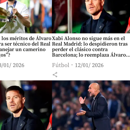
 los méritos de Álvaro
Xabi Alonso no sigue más en el
a ser técnico del Real
Real Madrid: lo despidieron tras
anejar un camerino
perder el clásico contra
gos”?
Barcelona; lo reemplaza Álvaro
Arbeloa
3/01/ 2026
Fútbol
12/01/ 2026
share