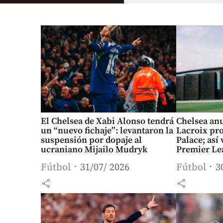
El Chelsea de Xabi Alonso tendrá
Chelsea an
un “nuevo fichaje”: levantaron la
Lacroix pro
suspensión por dopaje al
Palace; así
ucraniano Mijailo Mudryk
Premier Le
Fútbol
31/07/ 2026
Fútbol
3
share
share