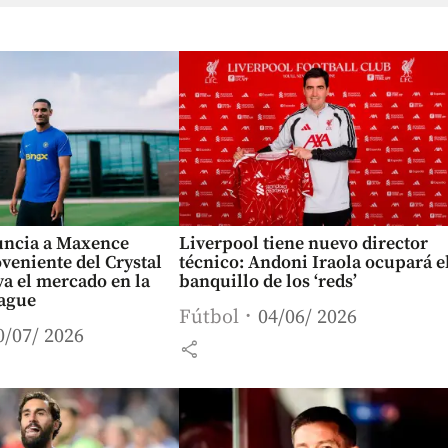
uncia a Maxence
Liverpool tiene nuevo director
veniente del Crystal
técnico: Andoni Iraola ocupará e
 va el mercado en la
banquillo de los ‘reds’
ague
Fútbol
04/06/ 2026
0/07/ 2026
share