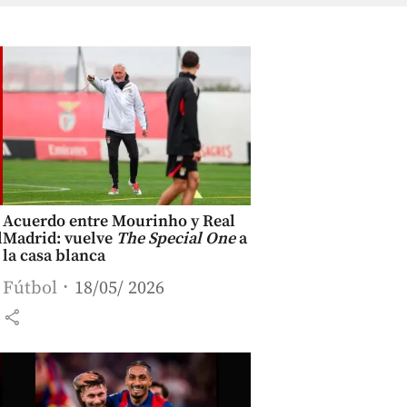
Acuerdo entre Mourinho y Real
l
Madrid: vuelve
The Special One
a
la casa blanca
Fútbol
18/05/ 2026
share